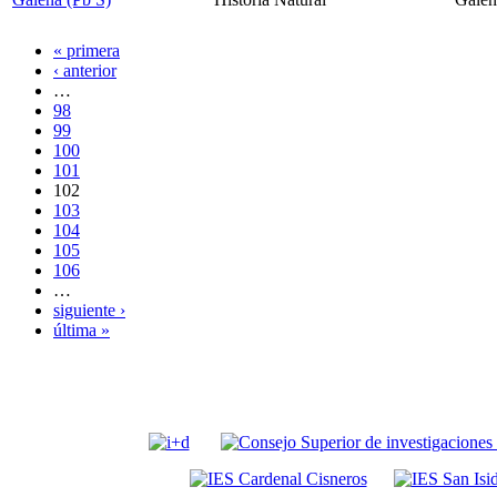
« primera
‹ anterior
…
98
99
100
101
102
103
104
105
106
…
siguiente ›
última »