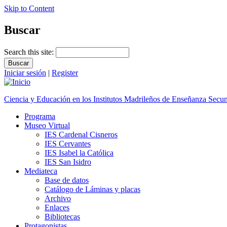
Skip to Content
Buscar
Search this site:
Iniciar sesión
|
Register
Ciencia y Educación en los Institutos Madrileños de Enseñanza Secu
Programa
Museo Virtual
IES Cardenal Cisneros
IES Cervantes
IES Isabel la Católica
IES San Isidro
Mediateca
Base de datos
Catálogo de Láminas y placas
Archivo
Enlaces
Bibliotecas
Protagonistas