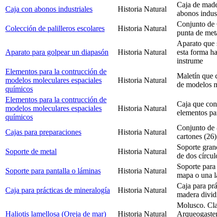
Caja de made
Caja con abonos industriales
Historia Natural
abonos indust
Conjunto de 
Colección de palilleros escolares
Historia Natural
punta de meta
Aparato que 
Aparato para golpear un diapasón
Historia Natural
esta forma h
instrume
Elementos para la contrucción de
Maletín que 
modelos moleculares espaciales
Historia Natural
de modelos m
químicos
Elementos para la contrucción de
Caja que cont
modelos moleculares espaciales
Historia Natural
elementos pa
químicos
Conjunto de 
Cajas para preparaciones
Historia Natural
cartones (26)
Soporte gran
Soporte de metal
Historia Natural
de dos círcul
Soporte para 
Soporte para pantalla o láminas
Historia Natural
mapa o una l
Caja para prá
Caja para prácticas de mineralogía
Historia Natural
madera divid
Molusco. Cla
Haliotis lamellosa (Oreja de mar)
Historia Natural
Arqueogaster