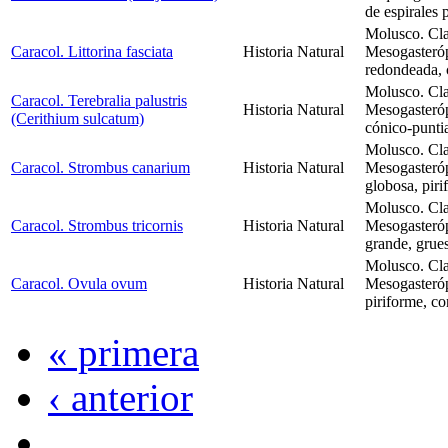
de espirales 
Molusco. Cla
Caracol. Littorina fasciata
Historia Natural
Mesogasteróp
redondeada, 
Molusco. Cla
Caracol. Terebralia palustris
Historia Natural
Mesogasteró
(Cerithium sulcatum)
cónico-punti
Molusco. Cla
Caracol. Strombus canarium
Historia Natural
Mesogasteró
globosa, piri
Molusco. Cla
Caracol. Strombus tricornis
Historia Natural
Mesogasteró
grande, grues
Molusco. Cla
Caracol. Ovula ovum
Historia Natural
Mesogasteró
piriforme, c
« primera
‹ anterior
…