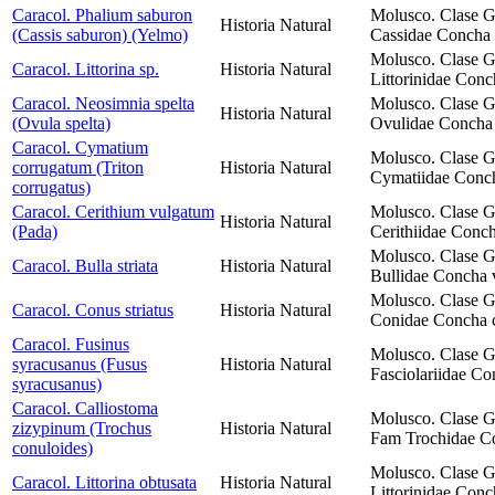
Caracol. Phalium saburon
Molusco. Clase G
Historia Natural
(Cassis saburon) (Yelmo)
Cassidae Concha g
Molusco. Clase G
Caracol. Littorina sp.
Historia Natural
Littorinidae Conc
Caracol. Neosimnia spelta
Molusco. Clase G
Historia Natural
(Ovula spelta)
Ovulidae Concha 
Caracol. Cymatium
Molusco. Clase G
corrugatum (Triton
Historia Natural
Cymatiidae Conch
corrugatus)
Caracol. Cerithium vulgatum
Molusco. Clase G
Historia Natural
(Pada)
Cerithiidae Conc
Molusco. Clase G
Caracol. Bulla striata
Historia Natural
Bullidae Concha v
Molusco. Clase G
Caracol. Conus striatus
Historia Natural
Conidae Concha có
Caracol. Fusinus
Molusco. Clase G
syracusanus (Fusus
Historia Natural
Fasciolariidae Co
syracusanus)
Caracol. Calliostoma
Molusco. Clase G
zizypinum (Trochus
Historia Natural
Fam Trochidae Con
conuloides)
Molusco. Clase G
Caracol. Littorina obtusata
Historia Natural
Littorinidae Conc