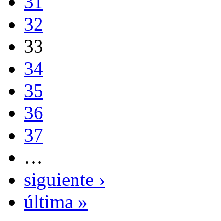
31
32
33
34
35
36
37
…
siguiente ›
última »