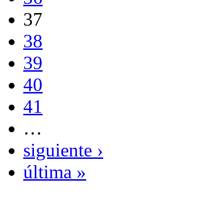
37
38
39
40
41
…
siguiente ›
última »