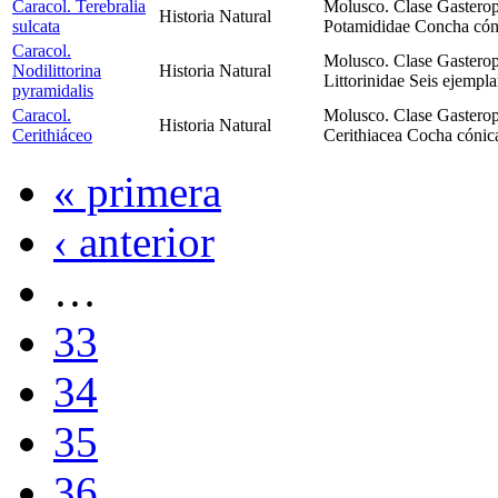
Caracol. Terebralia
Molusco. Clase Gastero
Historia Natural
sulcata
Potamididae Concha cón
Caracol.
Molusco. Clase Gastero
Nodilittorina
Historia Natural
Littorinidae Seis ejempl
pyramidalis
Caracol.
Molusco. Clase Gastero
Historia Natural
Cerithiáceo
Cerithiacea Cocha cónica
« primera
‹ anterior
…
33
34
35
36