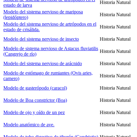
Historia Natural
estado de larva
Modelo del sistema nervioso de mariposa
Historia Natural
(lepidóptero)
Modelo del sistema nervioso de artrópodos en el
Historia Natural
estado de crisálida.
Modelo del sistema nervioso de insecto
Historia Natural
Modelo de sistema nervioso de Astacus fluviatilis
Historia Natural
(Cangrejo de río)
Modelo del sistema nervioso de arácnido
Historia Natural
Modelo de estómago de rumiantes (Ovis aries,
Historia Natural
carnero)
Modelo de gasterópodo (caracol)
Historia Natural
Modelo de Boa constrictor (Boa)
Historia Natural
Modelo de ojo y oído de un pez
Historia Natural
Modelo anatómico de ave.
Historia Natural
Modelo de tubo digestivo de tiburón (Condrictio)
Historia Natural