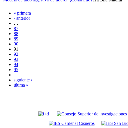
« primera
‹ anterior
…
87
88
89
90
91
92
93
94
95
…
siguiente ›
última »