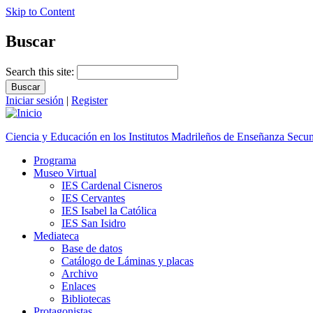
Skip to Content
Buscar
Search this site:
Iniciar sesión
|
Register
Ciencia y Educación en los Institutos Madrileños de Enseñanza Secu
Programa
Museo Virtual
IES Cardenal Cisneros
IES Cervantes
IES Isabel la Católica
IES San Isidro
Mediateca
Base de datos
Catálogo de Láminas y placas
Archivo
Enlaces
Bibliotecas
Protagonistas