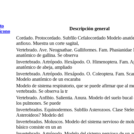
to
Descripción general
Cordado. Protocordado. Subfilo Cefalocordado Modelo anató
anfioxo. Muestra un corte sagital,
Vertebrado. Ave. Neognathae. Galliformes. Fam. Phasianidae
anatómico de gallina. Se observa
Invertebrado. Artrópodo. Hexápodo. O. Himenoptera. Fam. 
anatómico de abeja, ampliado
Invertebrado. Artrópodo. Hexápodo. O. Coleoptera. Fam. Sca
Modelo anatómico de un escaraba
Modelo de sistema respiratorio, que se puede afirmar que al m
vertebrado. Se observa la tr
Vertebrado. Anfibio. Salientia. Anura. Modelo del suelo bucal 
los pulmones. Se puede
Invertebrados. Equinodermos. Subfilo Asterozoos. Clase Stele
Asteroideos? Modelo del
Invertebrados. Moluscos. Modelo del sistema nervioso de molu
básico consiste en un an
Invertebrado. Artrópodo. Modelo del sistema nervioso de un a