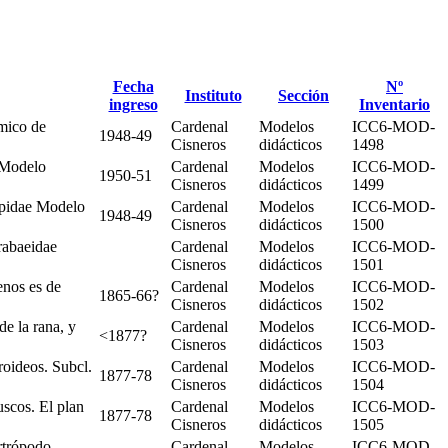
Fecha
Nº
Instituto
Sección
ingreso
Inventario
mico de
Cardenal
Modelos
ICC6-MOD-
1948-49
Cisneros
didácticos
1498
 Modelo
Cardenal
Modelos
ICC6-MOD-
1950-51
Cisneros
didácticos
1499
Apidae Modelo
Cardenal
Modelos
ICC6-MOD-
1948-49
Cisneros
didácticos
1500
rabaeidae
Cardenal
Modelos
ICC6-MOD-
Cisneros
didácticos
1501
enos es de
Cardenal
Modelos
ICC6-MOD-
1865-66?
Cisneros
didácticos
1502
de la rana, y
Cardenal
Modelos
ICC6-MOD-
<1877?
Cisneros
didácticos
1503
roideos. Subcl.
Cardenal
Modelos
ICC6-MOD-
1877-78
Cisneros
didácticos
1504
scos. El plan
Cardenal
Modelos
ICC6-MOD-
1877-78
Cisneros
didácticos
1505
rtrópodo
Cardenal
Modelos
ICC6-MOD-