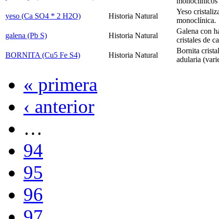
monoclínicos 
Yeso cristali
yeso (Ca SO4 * 2 H2O)
Historia Natural
monoclínica.
Galena con há
galena (Pb S)
Historia Natural
cristales de ca
Bornita crista
BORNITA (Cu5 Fe S4)
Historia Natural
adularia (vari
« primera
‹ anterior
…
94
95
96
97