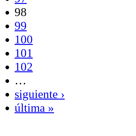
98
99
100
101
102
…
siguiente ›
última »