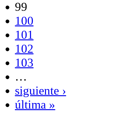
99
100
101
102
103
…
siguiente ›
última »