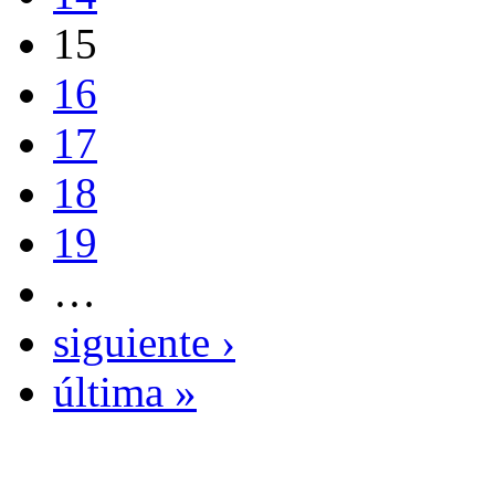
15
16
17
18
19
…
siguiente ›
última »