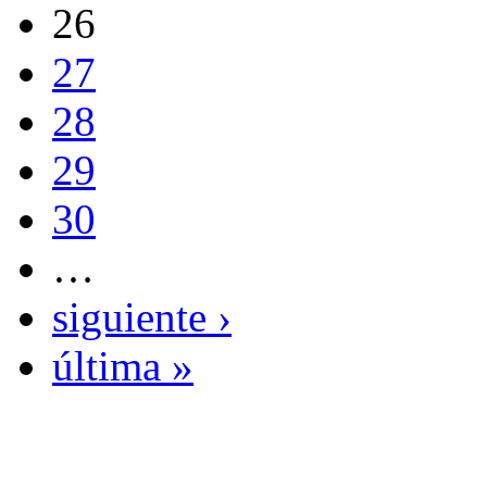
26
27
28
29
30
…
siguiente ›
última »