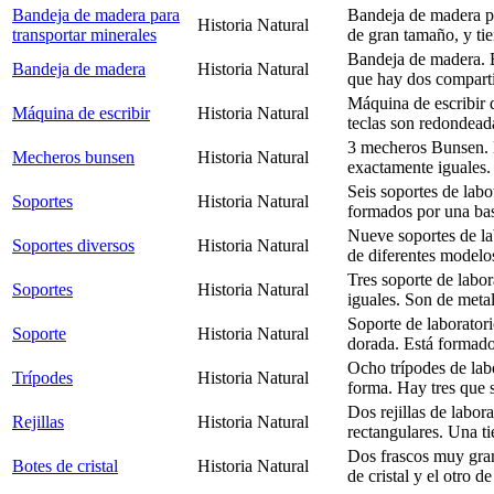
Bandeja de madera para
Bandeja de madera pa
Historia Natural
transportar minerales
de gran tamaño, y tie
Bandeja de madera. E
Bandeja de madera
Historia Natural
que hay dos compart
Máquina de escribir d
Máquina de escribir
Historia Natural
teclas son redondeada
3 mecheros Bunsen. L
Mecheros bunsen
Historia Natural
exactamente iguales
Seis soportes de labo
Soportes
Historia Natural
formados por una bas
Nueve soportes de la
Soportes diversos
Historia Natural
de diferentes modelo
Tres soporte de labor
Soportes
Historia Natural
iguales. Son de meta
Soporte de laborator
Soporte
Historia Natural
dorada. Está formado
Ocho trípodes de lab
Trípodes
Historia Natural
forma. Hay tres que s
Dos rejillas de labor
Rejillas
Historia Natural
rectangulares. Una ti
Dos frascos muy gran
Botes de cristal
Historia Natural
de cristal y el otro d