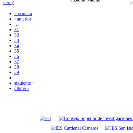
tierra)
d
« primera
‹ anterior
…
31
32
33
34
35
36
37
38
39
…
siguiente ›
última »