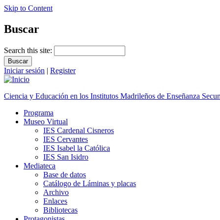
Skip to Content
Buscar
Search this site:
Iniciar sesión
|
Register
Ciencia y Educación en los Institutos Madrileños de Enseñanza Secu
Programa
Museo Virtual
IES Cardenal Cisneros
IES Cervantes
IES Isabel la Católica
IES San Isidro
Mediateca
Base de datos
Catálogo de Láminas y placas
Archivo
Enlaces
Bibliotecas
Protagonistas