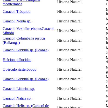
Historia Natural
mediterranea
C
M
Caracol. Tróquido
Historia Natural
f
M
Caracol. Nerita sp.
Historia Natural
o
Caracol. Vexiullm ebenusCaracol.
M
Historia Natural
Mítrido
p
Caracol. Columbella rustica
M
Historia Natural
(Ballaruga)
f
M
Caracol. Gibbula sp. (Peonza)
Historia Natural
c
M
Helcion pellucidus
Historia Natural
d
M
Opérculo gasterópodo
Historia Natural
g
M
Caracol. Gibbula sp. (Peonza)
Historia Natural
c
M
Caracol. Littorina sp.
Historia Natural
c
M
Caracol. Natica sp.
Historia Natural
e
Caracol. Helix sp. (Caracol de
M
Historia Natural