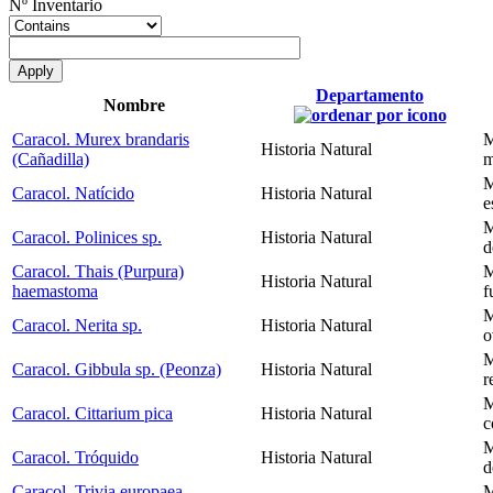
Nº Inventario
Departamento
Nombre
Caracol. Murex brandaris
M
Historia Natural
(Cañadilla)
m
M
Caracol. Natícido
Historia Natural
e
M
Caracol. Polinices sp.
Historia Natural
d
Caracol. Thais (Purpura)
M
Historia Natural
haemastoma
f
M
Caracol. Nerita sp.
Historia Natural
o
M
Caracol. Gibbula sp. (Peonza)
Historia Natural
r
M
Caracol. Cittarium pica
Historia Natural
c
M
Caracol. Tróquido
Historia Natural
d
Caracol. Trivia europaea
M