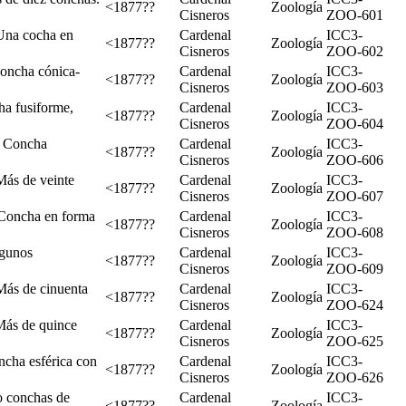
<1877??
Zoología
Cisneros
ZOO-601
Una cocha en
Cardenal
ICC3-
<1877??
Zoología
Cisneros
ZOO-602
oncha cónica-
Cardenal
ICC3-
<1877??
Zoología
Cisneros
ZOO-603
a fusiforme,
Cardenal
ICC3-
<1877??
Zoología
Cisneros
ZOO-604
e Concha
Cardenal
ICC3-
<1877??
Zoología
Cisneros
ZOO-606
Más de veinte
Cardenal
ICC3-
<1877??
Zoología
Cisneros
ZOO-607
 Concha en forma
Cardenal
ICC3-
<1877??
Zoología
Cisneros
ZOO-608
lgunos
Cardenal
ICC3-
<1877??
Zoología
Cisneros
ZOO-609
Más de cinuenta
Cardenal
ICC3-
<1877??
Zoología
Cisneros
ZOO-624
Más de quince
Cardenal
ICC3-
<1877??
Zoología
Cisneros
ZOO-625
cha esférica con
Cardenal
ICC3-
<1877??
Zoología
Cisneros
ZOO-626
o conchas de
Cardenal
ICC3-
<1877??
Zoología