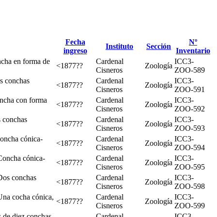
Fecha
Nº
Instituto
Sección
ingreso
Inventario
cha en forma de
Cardenal
ICC3-
<1877??
Zoología
Cisneros
ZOO-589
s conchas
Cardenal
ICC3-
<1877??
Zoología
Cisneros
ZOO-591
oncha con forma
Cardenal
ICC3-
<1877??
Zoología
Cisneros
ZOO-592
s conchas
Cardenal
ICC3-
<1877??
Zoología
Cisneros
ZOO-593
oncha cónica-
Cardenal
ICC3-
<1877??
Zoología
Cisneros
ZOO-594
Concha cónica-
Cardenal
ICC3-
<1877??
Zoología
Cisneros
ZOO-595
Dos conchas
Cardenal
ICC3-
<1877??
Zoología
Cisneros
ZOO-598
Una cocha cónica,
Cardenal
ICC3-
<1877??
Zoología
Cisneros
ZOO-599
 de diez conchas.
Cardenal
ICC3-