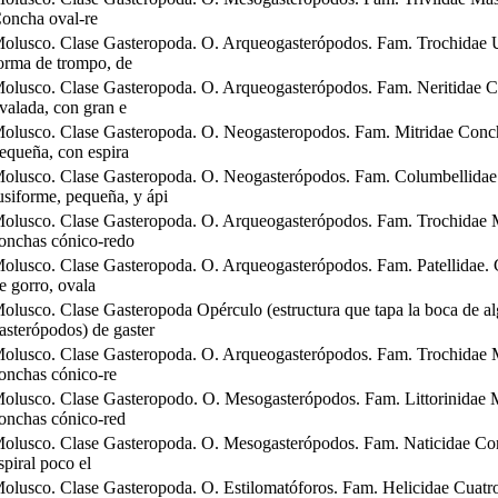
oncha oval-re
olusco. Clase Gasteropoda. O. Arqueogasterópodos. Fam. Trochidae 
orma de trompo, de
olusco. Clase Gasteropoda. O. Arqueogasterópodos. Fam. Neritidae C
valada, con gran e
olusco. Clase Gasteropoda. O. Neogasteropodos. Fam. Mitridae Conch
equeña, con espira
olusco. Clase Gasteropoda. O. Neogasterópodos. Fam. Columbellida
usiforme, pequeña, y ápi
olusco. Clase Gasteropoda. O. Arqueogasterópodos. Fam. Trochidae 
onchas cónico-redo
olusco. Clase Gasteropoda. O. Arqueogasterópodos. Fam. Patellidae.
e gorro, ovala
olusco. Clase Gasteropoda Opérculo (estructura que tapa la boca de a
asterópodos) de gaster
olusco. Clase Gasteropoda. O. Arqueogasterópodos. Fam. Trochidae 
onchas cónico-re
olusco. Clase Gasteropodo. O. Mesogasterópodos. Fam. Littorinidae 
onchas cónico-red
olusco. Clase Gasteropoda. O. Mesogasterópodos. Fam. Naticidae Con
spiral poco el
olusco. Clase Gasteropoda. O. Estilomatóforos. Fam. Helicidae Cuatr