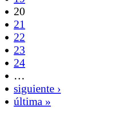
20
21
22
23
24
…
siguiente ›
última »