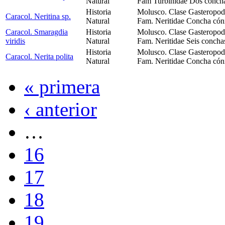
Natural
Fam Turbinidae Dos conchas
Historia
Molusco. Clase Gasteropod
Caracol. Neritina sp.
Natural
Fam. Neritidae Concha cóni
Caracol. Smaragdia
Historia
Molusco. Clase Gasteropod
viridis
Natural
Fam. Neritidae Seis concha
Historia
Molusco. Clase Gasteropod
Caracol. Nerita polita
Natural
Fam. Neritidae Concha cóni
« primera
‹ anterior
…
16
17
18
19