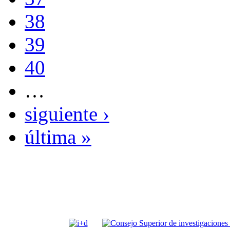
38
39
40
…
siguiente ›
última »