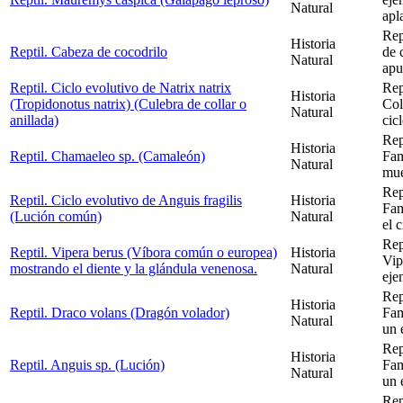
Natural
apl
Rep
Historia
Reptil. Cabeza de cocodrilo
de 
Natural
apu
Reptil. Ciclo evolutivo de Natrix natrix
Rep
Historia
(Tropidonotus natrix) (Culebra de collar o
Col
Natural
anillada)
cic
Rep
Historia
Reptil. Chamaeleo sp. (Camaleón)
Fam
Natural
mue
Rep
Reptil. Ciclo evolutivo de Anguis fragilis
Historia
Fam
(Lución común)
Natural
el 
Rep
Reptil. Vipera berus (Víbora común o europea)
Historia
Vip
mostrando el diente y la glándula venenosa.
Natural
eje
Rep
Historia
Reptil. Draco volans (Dragón volador)
Fam
Natural
un 
Rep
Historia
Reptil. Anguis sp. (Lución)
Fam
Natural
un 
Rep