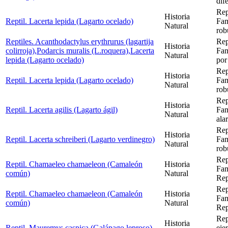
dif
Rep
Historia
Reptil. Lacerta lepida (Lagarto ocelado)
Fam
Natural
rob
Reptiles. Acanthodactylus erythrurus (lagartija
Rep
Historia
colirroja),Podarcis muralis (L.roquera),Lacerta
Fam
Natural
lepida (Lagarto ocelado)
por
Rep
Historia
Reptil. Lacerta lepida (Lagarto ocelado)
Fam
Natural
rob
Rep
Historia
Reptil. Lacerta agilis (Lagarto ágil)
Fam
Natural
ala
Rep
Historia
Reptil. Lacerta schreiberi (Lagarto verdinegro)
Fam
Natural
rob
Rep
Reptil. Chamaeleo chamaeleon (Camaleón
Historia
Fam
común)
Natural
Rep
Rep
Reptil. Chamaeleo chamaeleon (Camaleón
Historia
Fam
común)
Natural
Rep
Rep
Historia
Reptil. Mauremys caspica (Galápago leproso)
eje