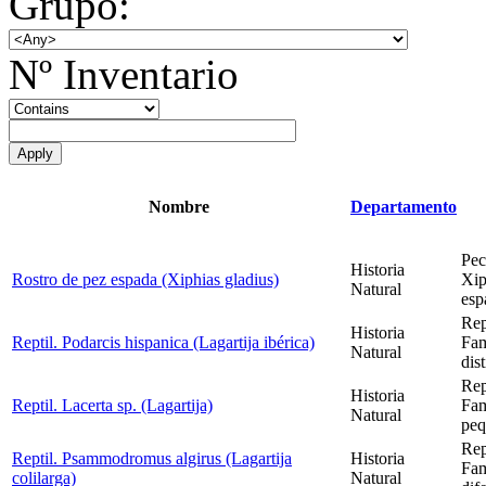
Grupo:
Nº Inventario
Nombre
Departamento
Pec
Historia
Rostro de pez espada (Xiphias gladius)
Xip
Natural
esp
Rep
Historia
Reptil. Podarcis hispanica (Lagartija ibérica)
Fam
Natural
dis
Rep
Historia
Reptil. Lacerta sp. (Lagartija)
Fam
Natural
peq
Rep
Reptil. Psammodromus algirus (Lagartija
Historia
Fam
colilarga)
Natural