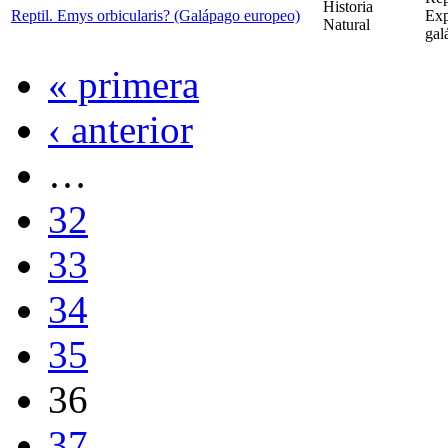
Historia
Reptil. Emys orbicularis? (Galápago europeo)
Exp
Natural
gal
« primera
‹ anterior
…
32
33
34
35
36
37