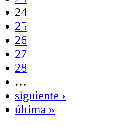
24
25
26
27
28
…
siguiente ›
última »