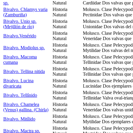
sp.
Natural
Cardiidae Dos valvas que 
Bivalvo. Chlamys varia
Historia
Molusco. Clase Pelecypod
(Zamburiña)
Natural
Pectinidae Dos valvas que
Bivalvo. Unio sp.
Historia
Molusco. Clase Pelecypod
(Mejillón de río)
Natural
Unionidae Dos valvas del 
Historia
Molusco. Clase Pelecypod
Bivalvo.Venérido
Natural
Veneridae Dos valvas que 
Historia
Molusco. Clase Pelecypoda
Bivalvo. Modiolus sp.
Natural
Mytilidae Dos valvas del 
Bivalvo. Macoma
Historia
Molusco. Clase Pelecypod
cumana
Natural
Tellinidae Dos valvas que
Historia
Molusco. Clase Pelecypod
Bivalvo. Tellina nitida
Natural
Tellinidae Dos valvas que
Bivalvo. Lucina
Historia
Molusco. Clase Pelecypod
divaricata
Natural
Lucinidae Dos ejemplares 
Historia
Molusco. Clase Pelecypod
Bivalvo. Tellínido
Natural
Tellinidae Valva oval-trian
Bivalvo. Chamelea
Historia
Molusco. Clase Pelecypod
(Venus) gallina. (Chirla)
Natural
Veneridae Dos valvas unid
Historia
Molusco. Clase Pelecypoda
Bivalvo. Mitílido
Natural
Mytilidae Dos ejemplares 
Historia
Molusco. Clase Pelecypod
Bivalvo. Mactra sp.