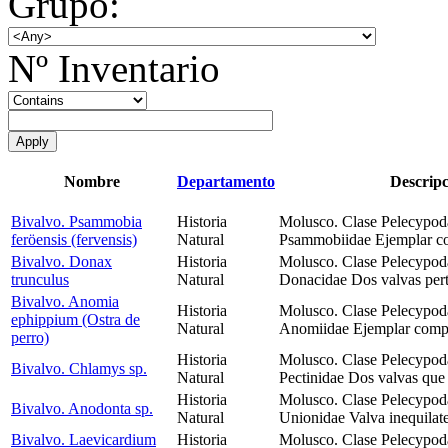
Grupo:
Nº Inventario
Nombre
Departamento
Descripc
Bivalvo. Psammobia
Historia
Molusco. Clase Pelecypod
feröensis (fervensis)
Natural
Psammobiidae Ejemplar co
Bivalvo. Donax
Historia
Molusco. Clase Pelecypod
trunculus
Natural
Donacidae Dos valvas pert
Bivalvo. Anomia
Historia
Molusco. Clase Pelecypod
ephippium (Ostra de
Natural
Anomiidae Ejemplar compl
perro)
Historia
Molusco. Clase Pelecypod
Bivalvo. Chlamys sp.
Natural
Pectinidae Dos valvas que
Historia
Molusco. Clase Pelecypod
Bivalvo. Anodonta sp.
Natural
Unionidae Valva inequilate
Bivalvo. Laevicardium
Historia
Molusco. Clase Pelecypoda