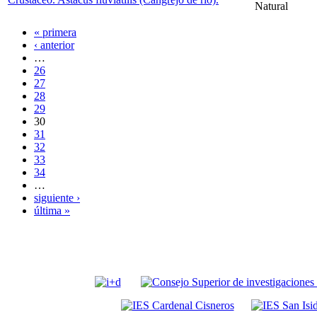
Natural
« primera
‹ anterior
…
26
27
28
29
30
31
32
33
34
…
siguiente ›
última »