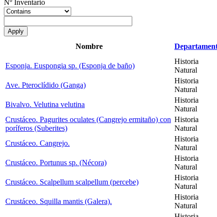
Nº Inventario
Nombre
Departamen
Historia
Esponja. Euspongia sp. (Esponja de baño)
Natural
Historia
Ave. Pteroclídido (Ganga)
Natural
Historia
Bivalvo. Velutina velutina
Natural
Crustáceo. Pagurites oculates (Cangrejo ermitaño) con
Historia
poríferos (Suberites)
Natural
Historia
Crustáceo. Cangrejo.
Natural
Historia
Crustáceo. Portunus sp. (Nécora)
Natural
Historia
Crustáceo. Scalpellum scalpellum (percebe)
Natural
Historia
Crustáceo. Squilla mantis (Galera).
Natural
Historia