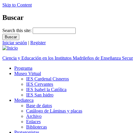
Skip to Content
Buscar
Search this site:
Iniciar sesión
|
Register
Ciencia y Educación en los Institutos Madrileños de Enseñanza Secu
Programa
Museo Virtual
IES Cardenal Cisneros
IES Cervantes
IES Isabel la Católica
IES San Isidro
Mediateca
Base de datos
Catálogo de Láminas y placas
Archivo
Enlaces
Bibliotecas
Protagonistas