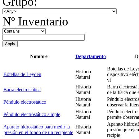
Grupo:
Nº Inventario
Nombre
Departamento
D
Botellas de Ley
Historia
Botellas de Leyden
dispositivo eléc
Natural
vi
Historia
Barra electrostát
Barra electrostática
Natural
de la física que
Historia
Péndulo electros
Péndulo electrostático
Natural
observar la fuer
Historia
Péndulo electros
Péndulo electrostático simple
Natural
permite observar
Aparato hidrostá
Aparato hidrostático para medir la
Historia
presión que ejer
presión en el fondo de un recipiente
Natural
recipie