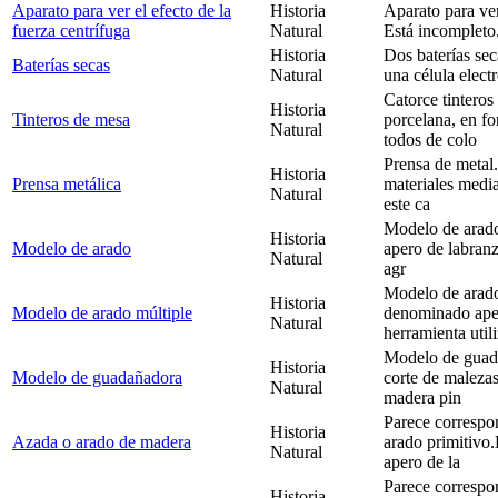
Aparato para ver el efecto de la
Historia
Aparato para ver
fuerza centrífuga
Natural
Está incompleto.
Historia
Dos baterías sec
Baterías secas
Natural
una célula elect
Catorce tintero
Historia
Tinteros de mesa
porcelana, en f
Natural
todos de colo
Prensa de metal
Historia
Prensa metálica
materiales media
Natural
este ca
Modelo de arado
Historia
Modelo de arado
apero de labranz
Natural
agr
Modelo de arado
Historia
Modelo de arado múltiple
denominado aper
Natural
herramienta util
Modelo de guada
Historia
Modelo de guadañadora
corte de malezas
Natural
madera pin
Parece correspo
Historia
Azada o arado de madera
arado primitivo
Natural
apero de la
Parece correspo
Historia