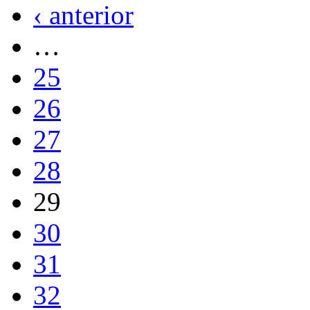
‹ anterior
…
25
26
27
28
29
30
31
32