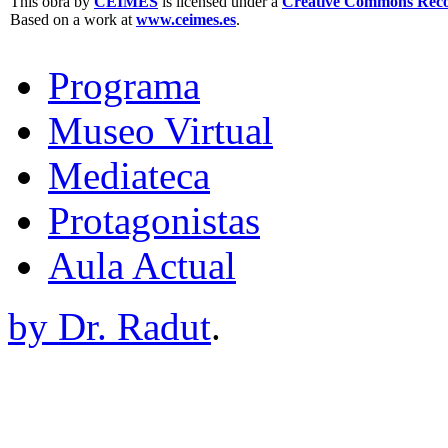
This obra by
CEIMES
is licensed under a
Creative Commons Recon
Based on a work at
www.ceimes.es
.
Programa
Museo Virtual
Mediateca
Protagonistas
Aula Actual
by Dr. Radut
.