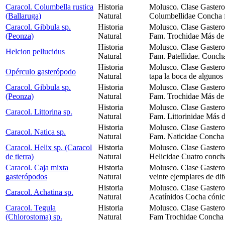
Caracol. Columbella rustica
Historia
Molusco. Clase Gaster
(Ballaruga)
Natural
Columbellidae Concha f
Caracol. Gibbula sp.
Historia
Molusco. Clase Gaster
(Peonza)
Natural
Fam. Trochidae Más de 
Historia
Molusco. Clase Gaster
Helcion pellucidus
Natural
Fam. Patellidae. Concha
Historia
Molusco. Clase Gastero
Opérculo gasterópodo
Natural
tapa la boca de algunos
Caracol. Gibbula sp.
Historia
Molusco. Clase Gaster
(Peonza)
Natural
Fam. Trochidae Más de 
Historia
Molusco. Clase Gaster
Caracol. Littorina sp.
Natural
Fam. Littorinidae Más 
Historia
Molusco. Clase Gaster
Caracol. Natica sp.
Natural
Fam. Naticidae Concha e
Caracol. Helix sp. (Caracol
Historia
Molusco. Clase Gastero
de tierra)
Natural
Helicidae Cuatro concha
Caracol. Caja mixta
Historia
Molusco. Clase Gastero
gasterópodos
Natural
veinte ejemplares de di
Historia
Molusco. Clase Gastero
Caracol. Achatina sp.
Natural
Acatínidos Cocha cónica
Caracol. Tegula
Historia
Molusco. Clase Gaster
(Chlorostoma) sp.
Natural
Fam Trochidae Concha g