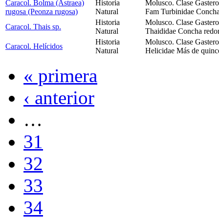
Caracol. Bolma (Astraea)
Historia
Molusco. Clase Gaster
rugosa (Peonza rugosa)
Natural
Fam Turbinidae Concha 
Historia
Molusco. Clase Gaster
Caracol. Thais sp.
Natural
Thaididae Concha redon
Historia
Molusco. Clase Gastero
Caracol. Helícidos
Natural
Helicidae Más de quince
« primera
‹ anterior
…
31
32
33
34