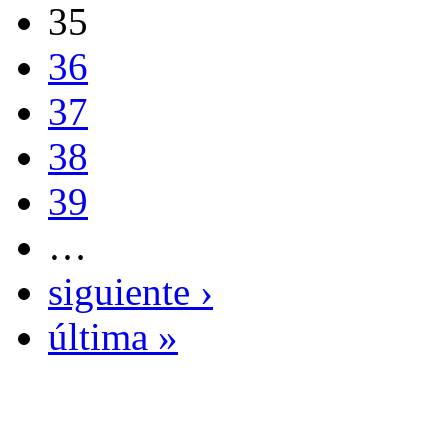
35
36
37
38
39
…
siguiente ›
última »