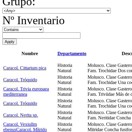
Grupo:
Nº Inventario
Nombre
Departamento
Desc
Historia
Molusco. Clase Gaster
Caracol. Cittarium pica
Natural
Fam. Trochidae Dos con
Historia
Molusco. Clase Gaster
Caracol. Tróquido
Natural
Fam. Trochidae Una coc
Caracol. Trivia europaea
Historia
Molusco. Clase Gaster
mediterranea
Natural
Fam. Triviidae Más de 
Historia
Molusco. Clase Gaster
Caracol. Tróquido
Natural
Fam. Trochidae Una coc
Historia
Molusco. Clase Gaster
Caracol. Nerita sp.
Natural
Fam. Neritidae Concha 
Caracol. Vexiullm
Historia
Molusco. Clase Gaster
ebenusCaracol. Mítrido
Natural
Mitridae Concha fusifo