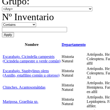
Grupo:
Nº Inventario
Nombre
Departamento
Artrópodo. Hex
Escarabajo. Cicindella campestris
Historia
Coleoptera. Fa
(Cicindela campestre o verde común)
Natural
alfil
Artrópodo. Hex
Escarabajo. Staphylinus olens
Historia
Coleoptera. Fam
(Asnillo, estafilino común u oloroso)
Natural
Al
Artrópodo. Hex
Historia
Chinches. Acantosomátidas
Hemiptera. Fa
Natural
en alfil
Artrópodo. Hex
Historia
Mariposa. Graellsia sp.
Lepidoptera. F
Natural
alfiler.