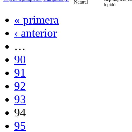
Natural
lepidó
« primera
‹ anterior
…
90
91
92
93
94
95