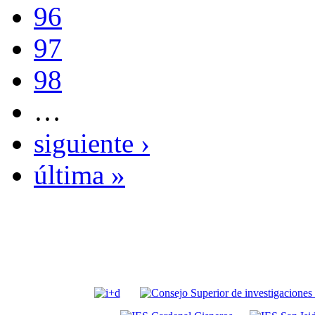
96
97
98
…
siguiente ›
última »