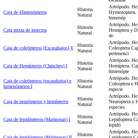
Artrópodo. Hex
Historia
Caja de Himenópteros
Hymenoptera. C
Natural
himenóp
Artrópodo. Hex
Historia
Caja mixta de insectos
Hemiptera y Di
Natural
de
Artrópodo. Hex
Historia
Caja de coleópteros (Escarabajos) V
Coleoptera Caj
Natural
pertenenci
Artrópodo. Hex
Historia
Caja de Hemípteros (Chinches) I
Hemiptera. Caj
Natural
himenópte
Artrópodo. Hex
Caja de coleópteros (escarabajos) e
Historia
Coleoptera e 
himenópteros I
Natural
especie
Artrópodo. Hex
Historia
Caja de neurópteros y hemípteros
Neuroptera y H
Natural
especies
Artrópodo. Hex
Historia
Caja de lepidópteros (Mariposas) I
Lepidoptera Ca
Natural
lepidó
Artrópodo. Hex
Historia
Caja de lepidópteros (Mariposas) II
Lepidoptera Ca