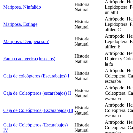
Artrópodo. Hex
Historia
Mariposa. Ninfálido
Lepidoptera. 
Natural
un alfil
Artrópodo. Hex
Historia
Mariposa. Esfinge
Lepidoptera. 
Natural
alfiler. C
Artrópodo. Hex
Historia
Mariposa. Deiopeia sp.?
Lepidoptera. F
Natural
alfiler. E
Artrópodo. Hex
Historia
Fauna cadavérica (Insectos)
Diptera y Cole
Natural
la fa
Artrópodo. Hex
Historia
Caja de coleópteros (Escarabajos) I
Coleoptera. Ca
Natural
escaraba
Artrópodo. Hex
Historia
Caja de Coleópteros (escarabajos) II
Coleoptera. Ca
Natural
escaraba
Artrópodo. Hex
Historia
Caja de Coleópteros (Escarabajos) III
Coleoptera. Ca
Natural
escaraba
Artrópodo. Hex
Caja de Coleópteros (Escarabajos)
Historia
Coleoptera. Ca
IV
Natural
escaraba