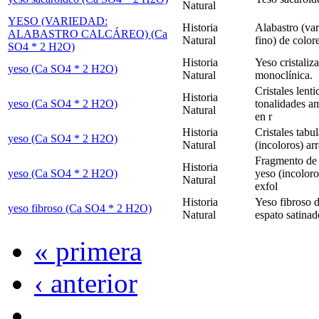
Natural
YESO (VARIEDAD:
Historia
Alabastro (va
ALABASTRO CALCÁREO) (Ca
Natural
fino) de color
SO4 * 2 H2O)
Historia
Yeso cristaliz
yeso (Ca SO4 * 2 H2O)
Natural
monoclínica.
Cristales lent
Historia
yeso (Ca SO4 * 2 H2O)
tonalidades am
Natural
en r
Historia
Cristales tabu
yeso (Ca SO4 * 2 H2O)
Natural
(incoloros) ar
Fragmento de c
Historia
yeso (Ca SO4 * 2 H2O)
yeso (incoloro
Natural
exfol
Historia
Yeso fibroso 
yeso fibroso (Ca SO4 * 2 H2O)
Natural
espato satinad
« primera
‹ anterior
…