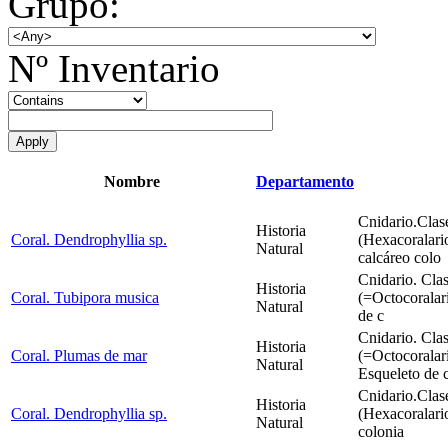
Grupo:
Nº Inventario
Nombre
Departamento
Cnidario.Clas
Historia
Coral. Dendrophyllia sp.
(Hexacoralari
Natural
calcáreo colo
Cnidario. Cla
Historia
Coral. Tubipora musica
(=Octocoralar
Natural
de c
Cnidario. Cla
Historia
Coral. Plumas de mar
(=Octocoralar
Natural
Esqueleto de 
Cnidario.Clas
Historia
Coral. Dendrophyllia sp.
(Hexacoralari
Natural
colonia