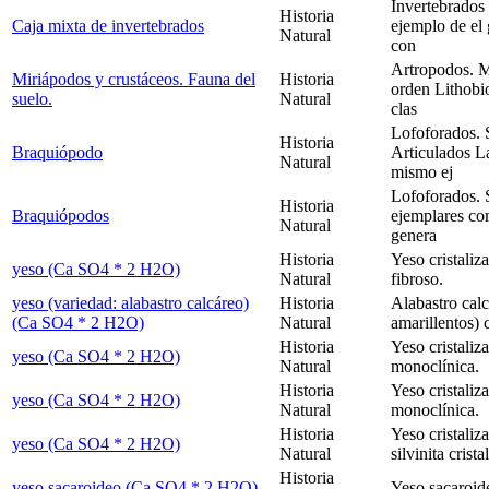
Invertebrados
Historia
Caja mixta de invertebrados
ejemplo de el
Natural
con
Artropodos. M
Miriápodos y crustáceos. Fauna del
Historia
orden Lithobi
suelo.
Natural
clas
Lofoforados. 
Historia
Braquiópodo
Articulados L
Natural
mismo ej
Lofoforados. 
Historia
Braquiópodos
ejemplares com
Natural
genera
Historia
Yeso cristaliz
yeso (Ca SO4 * 2 H2O)
Natural
fibroso.
yeso (variedad: alabastro calcáreo)
Historia
Alabastro cal
(Ca SO4 * 2 H2O)
Natural
amarillentos) 
Historia
Yeso cristaliz
yeso (Ca SO4 * 2 H2O)
Natural
monoclínica.
Historia
Yeso cristaliz
yeso (Ca SO4 * 2 H2O)
Natural
monoclínica.
Historia
Yeso cristaliz
yeso (Ca SO4 * 2 H2O)
Natural
silvinita crist
Historia
yeso sacaroideo (Ca SO4 * 2 H2O)
Yeso sacaroid