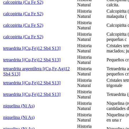
calcopirita (Cu Fe S2)
Natural
calcita.
Historia
Calcopirita (
calcopirita (Cu Fe S2)
Natural
malaquita (
Historia
calcopirita (Cu Fe S2)
Calcopirita
Natural
Historia
Calcopirita (
calcopirita (Cu Fe S2)
Natural
pequeñas c
Historia
Cristales te
tetraedrita [(Cu,Fe)12 Sb4 S13]
Natural
maclados; ju
Historia
tetraedrita [(Cu,Fe)12 Sb4 S13]
Pequeños cris
Natural
tetraedrita argentífera [(Cu,Fe,Ag)12
Historia
Tetraedrita 
Sb4 S13]
Natural
pequeños cri
Historia
Cristales te
tetraedrita [(Cu,Fe)12 Sb4 S13]
Natural
trigonale
Historia
tetraedrita [(Cu,Fe)12 Sb4 S13]
Tetraedrita (
Natural
Historia
Niquelina (
niquelina (Ni As)
Natural
cantidades 
Historia
Niquelina (r
niquelina (Ni As)
Natural
en una r
Historia
niquelina (Ni As)
Niquelina (r