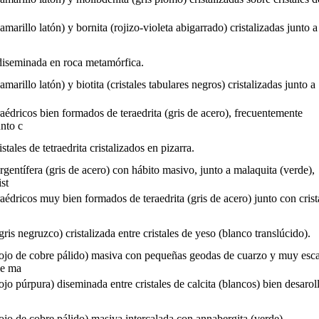
amarillo latón) y bornita (rojizo-violeta abigarrado) cristalizadas junto a
 diseminada en roca metamórfica.
amarillo latón) y biotita (cristales tabulares negros) cristalizadas junto a
traédricos bien formados de teraedrita (gris de acero), frecuentemente
nto c
tales de tetraedrita cristalizados en pizarra.
argentífera (gris de acero) con hábito masivo, junto a malaquita (verde),
st
traédricos muy bien formados de teraedrita (gris de acero) junto con crist
gris negruzco) cristalizada entre cristales de yeso (blanco translúcido).
rojo de cobre pálido) masiva con pequeñas geodas de cuarzo y muy esc
de ma
ojo púrpura) diseminada entre cristales de calcita (blancos) bien desarol
ojo de cobre pálido) masiva intercalada con annabergita (verde).