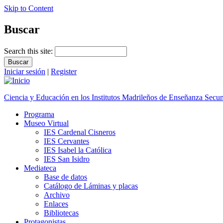
Skip to Content
Buscar
Search this site:
Iniciar sesión
|
Register
Ciencia y Educación en los Institutos Madrileños de Enseñanza Secu
Programa
Museo Virtual
IES Cardenal Cisneros
IES Cervantes
IES Isabel la Católica
IES San Isidro
Mediateca
Base de datos
Catálogo de Láminas y placas
Archivo
Enlaces
Bibliotecas
Protagonistas