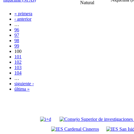
Natural
« primera
‹ anterior
…
96
97
98
99
100
101
102
103
104
…
siguiente ›
última »