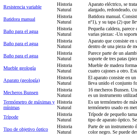
Historia
Aparato eléctrico, se trat
Resistencia variable
Natural
alargado, redondeado, cub
Historia
Batidora manual. Consiste
Batidora manual
Natural
nº1), y su tapa (2) que ll
Historia
Pequeña caldera, parece 
Baño para el agua
Natural
varias piezas: -Un soport
Historia
Aparato que consiste en 
Baño para el agua
Natural
dentro de una pieza de me
Historia
Parece parte de un alamb
Baño para el agua
Natural
soporte de tres patas (pie
Historia
Mueble de madera formado
Mueble geología
Natural
cuatro cajones a otro. Est
Historia
El aparato consiste en un
Aparato (geología)
Natural
lleva unido el conjunto f
Historia
16 mecheros Bunsen. Un
Mecheros Bunsen
Natural
es un instrumento utilizad
Termómetro de máximas y
Historia
Es un termómetro de máx
mínimas
Natural
termómetro usado en meteo
Historia
Trípode de pequeño tama
Trípode
Natural
tipo de aparato óptico. S
Historia
Parte de un instrumento ó
Tipo de objetivo óptico
Natural
color negro. Se puede d