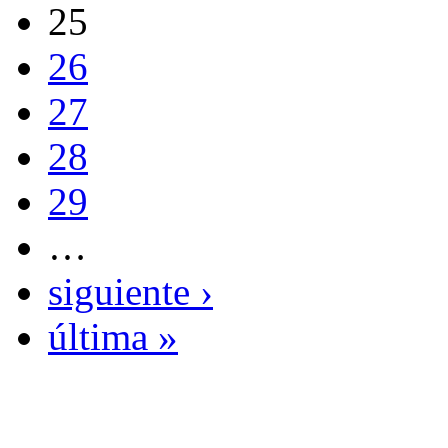
25
26
27
28
29
…
siguiente ›
última »