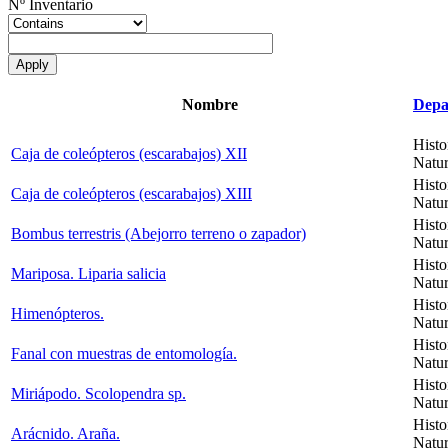
Nº Inventario
Nombre
Depa
Histo
Caja de coleópteros (escarabajos) XII
Natur
Histo
Caja de coleópteros (escarabajos) XIII
Natur
Histo
Bombus terrestris (Abejorro terreno o zapador)
Natur
Histo
Mariposa. Liparia salicia
Natur
Histo
Himenópteros.
Natur
Histo
Fanal con muestras de entomología.
Natur
Histo
Miriápodo. Scolopendra sp.
Natur
Histo
Arácnido. Araña.
Natur