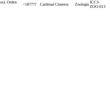
ios). Orden
ICC3-
<1877??
Cardenal Cisneros
Zoología
ZOO-013