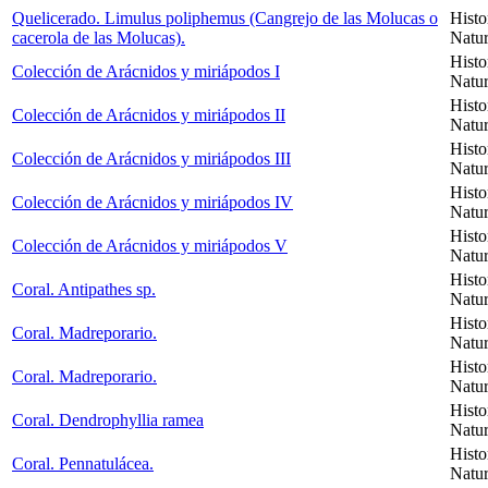
Quelicerado. Limulus poliphemus (Cangrejo de las Molucas o
Histo
cacerola de las Molucas).
Natur
Histo
Colección de Arácnidos y miriápodos I
Natur
Histo
Colección de Arácnidos y miriápodos II
Natur
Histo
Colección de Arácnidos y miriápodos III
Natur
Histo
Colección de Arácnidos y miriápodos IV
Natur
Histo
Colección de Arácnidos y miriápodos V
Natur
Histo
Coral. Antipathes sp.
Natur
Histo
Coral. Madreporario.
Natur
Histo
Coral. Madreporario.
Natur
Histo
Coral. Dendrophyllia ramea
Natur
Histo
Coral. Pennatulácea.
Natur