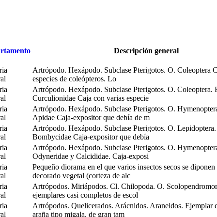
rtamento
Descripción general
ria
Artrópodo. Hexápodo. Subclase Pterigotos. O. Coleoptera C
al
especies de coleópteros. Lo
ria
Artrópodo. Hexápodo. Subclase Pterigotos. O. Coleoptera.
al
Curculionidae Caja con varias especie
ria
Artrópodo. Hexápodo. Subclase Pterigotos. O. Hymenopter
al
Apidae Caja-expositor que debía de m
ria
Artrópodo. Hexápodo. Subclase Pterigotos. O. Lepidoptera
al
Bombycidae Caja-expositor que debía
ria
Artrópodo. Hexápodo. Subclase Pterigotos. O. Hymenopter
al
Odyneridae y Calcididae. Caja-exposi
ria
Pequeño diorama en el que varios insectos secos se diponen
al
decorado vegetal (corteza de alc
ria
Artrópodos. Miriápodos. Cl. Chilopoda. O. Scolopendromo
al
ejemplares casi completos de escol
ria
Artrópodos. Quelicerados. Arácnidos. Araneidos. Ejemplar 
al
araña tipo migala, de gran tam