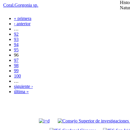
Histo
Coral.Gorgonia sp.
Natur
« primera
‹ anterior
…
92
93
94
95
96
97
98
99
100
…
siguiente ›
última »