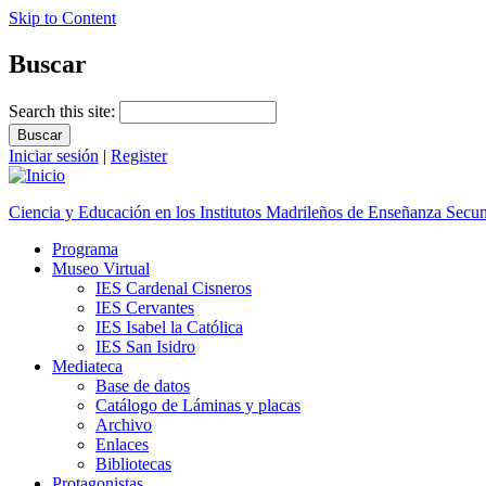
Skip to Content
Buscar
Search this site:
Iniciar sesión
|
Register
Ciencia y Educación en los Institutos Madrileños de Enseñanza Secu
Programa
Museo Virtual
IES Cardenal Cisneros
IES Cervantes
IES Isabel la Católica
IES San Isidro
Mediateca
Base de datos
Catálogo de Láminas y placas
Archivo
Enlaces
Bibliotecas
Protagonistas