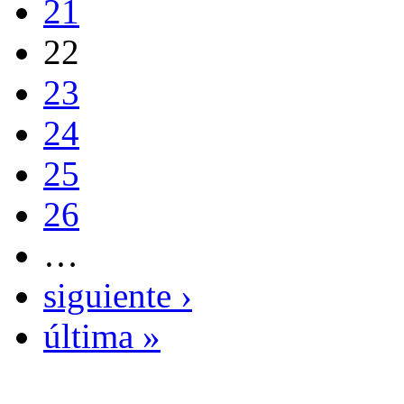
21
22
23
24
25
26
…
siguiente ›
última »