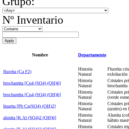
Grupo:
Nº Inventario
Nombre
Departamento
Historia
Fluorita cri
fluorita (Ca F2)
Natural
exfoliación 
Historia
Cristales p
brochantita [Cu4 (SO4) (OH)6]
Natural
brochantita 
Historia
Cristales p
brochantita [Cu4 (SO4) (OH)6]
Natural
(verde esme
Historia
Cristales pr
linarita [Pb Cu(SO4) (OH)2]
Natural
(azules) en 
Historia
Alunita (co
alunita [K Al (SO4)2 (OH)6]
Natural
hábito masiv
Historia
Cristales tr