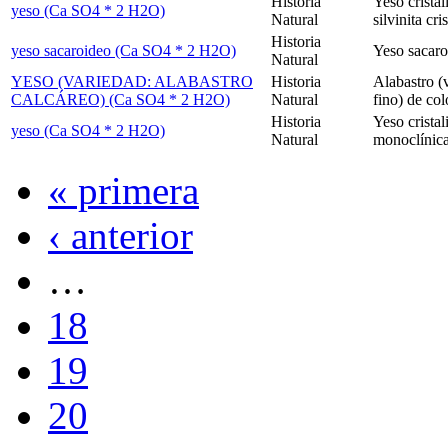
Historia
Yeso cristal
yeso (Ca SO4 * 2 H2O)
Natural
silvinita cr
Historia
yeso sacaroideo (Ca SO4 * 2 H2O)
Yeso sacaro
Natural
YESO (VARIEDAD: ALABASTRO
Historia
Alabastro (
CALCÁREO) (Ca SO4 * 2 H2O)
Natural
fino) de co
Historia
Yeso cristal
yeso (Ca SO4 * 2 H2O)
Natural
monoclínica
« primera
‹ anterior
…
18
19
20