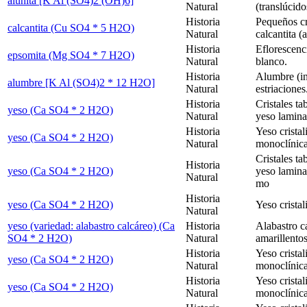
alunita [K Al (SO4)2 (OH)6]
Natural
(translúcido
Historia
Pequeños cri
calcantita (Cu SO4 * 5 H2O)
Natural
calcantita (
Historia
Eflorescenci
epsomita (Mg SO4 * 7 H2O)
Natural
blanco.
Historia
Alumbre (in
alumbre [K Al (SO4)2 * 12 H2O]
Natural
estriaciones
Historia
Cristales t
yeso (Ca SO4 * 2 H2O)
Natural
yeso laminar
Historia
Yeso cristal
yeso (Ca SO4 * 2 H2O)
Natural
monoclínica
Cristales t
Historia
yeso (Ca SO4 * 2 H2O)
yeso lamina
Natural
mo
Historia
yeso (Ca SO4 * 2 H2O)
Yeso crista
Natural
yeso (variedad: alabastro calcáreo) (Ca
Historia
Alabastro c
SO4 * 2 H2O)
Natural
amarillentos
Historia
Yeso cristal
yeso (Ca SO4 * 2 H2O)
Natural
monoclínica
Historia
Yeso cristal
yeso (Ca SO4 * 2 H2O)
Natural
monoclínica