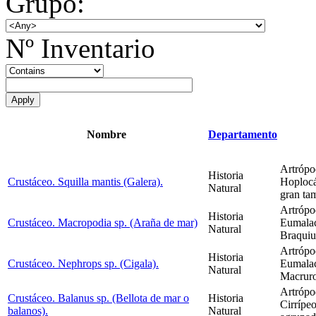
Grupo:
Nº Inventario
Nombre
Departamento
Artrópo
Historia
Crustáceo. Squilla mantis (Galera).
Hoplocá
Natural
gran ta
Artrópo
Historia
Crustáceo. Macropodia sp. (Araña de mar)
Eumalac
Natural
Braquiu
Artrópo
Historia
Crustáceo. Nephrops sp. (Cigala).
Eumalac
Natural
Macrur
Artrópo
Crustáceo. Balanus sp. (Bellota de mar o
Historia
Cirrípe
balanos).
Natural