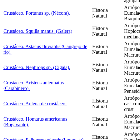
agrupad
Artrópo
Historia
Crustáceo. Portunus sp. (Nécora).
Eumalac
Natural
Braquiu
Artrópo
Historia
Crustáceo. Squilla mantis. (Galera)
Hoplocá
Natural
mediana
Artrópo
Crustáceo. Astacus fluviatilis (Cangrejo de
Historia
Eumalac
río).
Natural
Macruro
Artrópo
Historia
Crustáceo. Nephrops sp. (Cigala).
Eumalac
Natural
Macrur
Artrópo
Crustáceo. Aristeus antennatus
Historia
Eumalac
(Carabinero).
Natural
Penaeid
Artrópo
Historia
Crustáceo. Antena de crustáceo.
casi com
Natural
crust
Artrópo
Crustáceo. Homarus americanus
Historia
Eumalac
(Bogavante).
Natural
Macrur
Artrópo
Historia
Crustáceo. Palinurus vulgaris (Langosta).
Eumalac