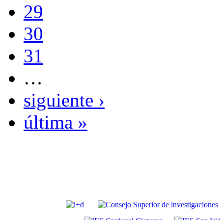
29
30
31
…
siguiente ›
última »