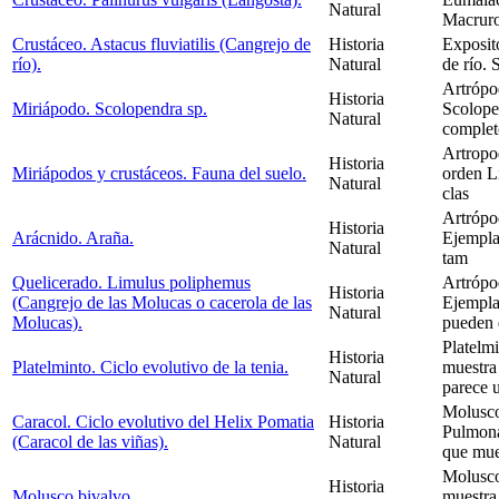
Natural
Macruro
Crustáceo. Astacus fluviatilis (Cangrejo de
Historia
Exposito
río).
Natural
de río. 
Artrópo
Historia
Miriápodo. Scolopendra sp.
Scolope
Natural
complet
Artropo
Historia
Miriápodos y crustáceos. Fauna del suelo.
orden L
Natural
clas
Artrópo
Historia
Arácnido. Araña.
Ejempla
Natural
tam
Quelicerado. Limulus poliphemus
Artrópo
Historia
(Cangrejo de las Molucas o cacerola de las
Ejempla
Natural
Molucas).
pueden 
Platelm
Historia
Platelminto. Ciclo evolutivo de la tenia.
muestra 
Natural
parece 
Molusco
Caracol. Ciclo evolutivo del Helix Pomatia
Historia
Pulmona
(Caracol de las viñas).
Natural
que mues
Molusco
Historia
Molusco bivalvo.
muestra