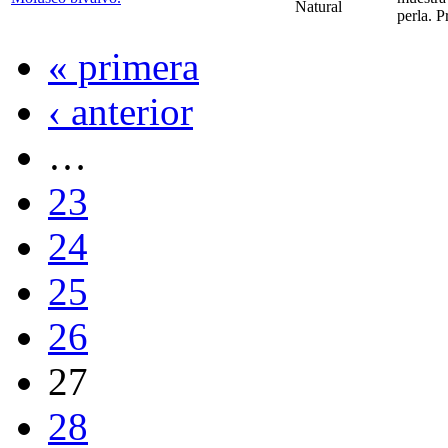
Natural
perla. P
« primera
‹ anterior
…
23
24
25
26
27
28