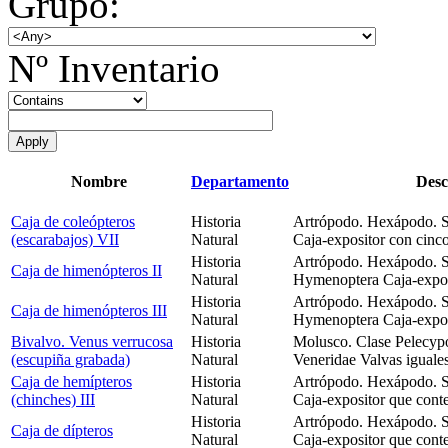
Grupo:
Nº Inventario
Nombre
Departamento
Desc
Caja de coleópteros
Historia
Artrópodo. Hexápodo. Su
(escarabajos) VII
Natural
Caja-expositor con cinc
Historia
Artrópodo. Hexápodo. Su
Caja de himenópteros II
Natural
Hymenoptera Caja-exposi
Historia
Artrópodo. Hexápodo. Su
Caja de himenópteros III
Natural
Hymenoptera Caja-exposi
Bivalvo. Venus verrucosa
Historia
Molusco. Clase Pelecyp
(escupiña grabada)
Natural
Veneridae Valvas iguale
Caja de hemípteros
Historia
Artrópodo. Hexápodo. S
(chinches) III
Natural
Caja-expositor que conte
Historia
Artrópodo. Hexápodo. Su
Caja de dípteros
Natural
Caja-expositor que conte