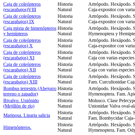
Caja de coleópteros
Historia
Artrópodo. Hexápodo. Su
(escarabajos)VIII
Natural
Caja-expositor con varia
Caja de coleópteros
Historia
Artrópodo. Hexápodo. Su
(escarabajos) IX
Natural
Caja-expositor con varia
Caja mixta de himenópteros
Historia
Artrópodo. Hexápodo. Su
y hemípteros
Natural
Hymenoptera y Hemipter
Caja de coleópteros
Historia
Artrópodo. Hexápodo. Su
(escarabajos) X
Natural
Caja-expositor con varia
Caja de coleópteros
Historia
Artrópodo. Hexápodo. Su
(escarabajos) XI
Natural
Caja con varias especies
Caja de coleópteros
Historia
Artrópodo. Hexápodo. Su
(escarabajos) XII
Natural
Caja con varias especies
Caja de coleópteros
Historia
Artrópodo. Hexápodo. Su
(escarabajos) XIII
Natural
Fam. Curculionidae Caja
Bombus terrestris (Abejorro
Historia
Artrópodo. Hexápodo. Su
terreno o zapador)
Natural
Hymenoptera. Fam. Apid
Bivalvo. Uniónido
Historia
Molusco. Clase Pelecyp
(Mejillón de río)
Natural
Unionidae Valva oval-al
Historia
Artrópodo. Hexápodo. Su
Mariposa. Liparia salicia
Natural
Fam. Bombycidae Caja-e
Historia
Artrópodo. Hexápodo. Su
Himenópteros.
Natural
Hymenoptera. Fam. Odyn