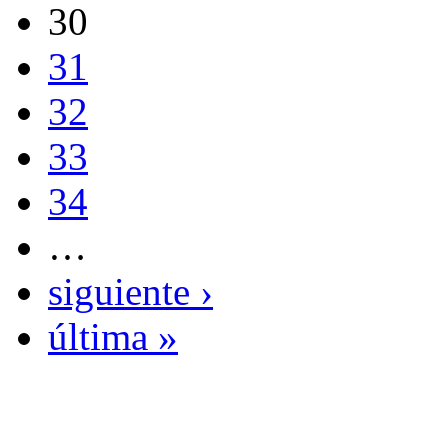
30
31
32
33
34
…
siguiente ›
última »