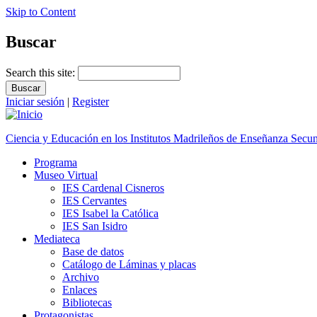
Skip to Content
Buscar
Search this site:
Iniciar sesión
|
Register
Ciencia y Educación en los Institutos Madrileños de Enseñanza Secu
Programa
Museo Virtual
IES Cardenal Cisneros
IES Cervantes
IES Isabel la Católica
IES San Isidro
Mediateca
Base de datos
Catálogo de Láminas y placas
Archivo
Enlaces
Bibliotecas
Protagonistas