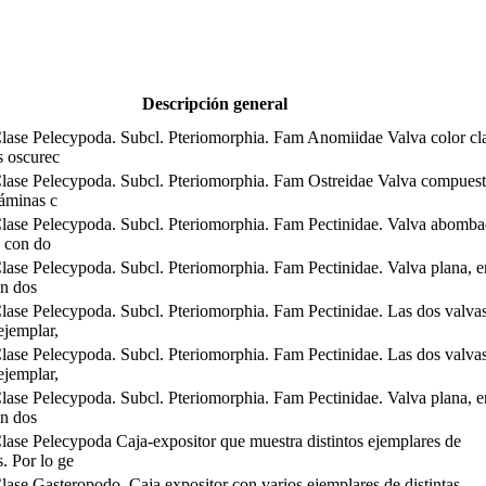
Descripción general
lase Pelecypoda. Subcl. Pteriomorphia. Fam Anomiidae Valva color cl
 oscurec
lase Pelecypoda. Subcl. Pteriomorphia. Fam Ostreidae Valva compues
láminas c
lase Pelecypoda. Subcl. Pteriomorphia. Fam Pectinidae. Valva abomba
, con do
lase Pelecypoda. Subcl. Pteriomorphia. Fam Pectinidae. Valva plana, e
on dos
lase Pelecypoda. Subcl. Pteriomorphia. Fam Pectinidae. Las dos valva
ejemplar,
lase Pelecypoda. Subcl. Pteriomorphia. Fam Pectinidae. Las dos valva
ejemplar,
lase Pelecypoda. Subcl. Pteriomorphia. Fam Pectinidae. Valva plana, e
on dos
ase Pelecypoda Caja-expositor que muestra distintos ejemplares de
. Por lo ge
ase Gasteropodo. Caja expositor con varios ejemplares de distintas