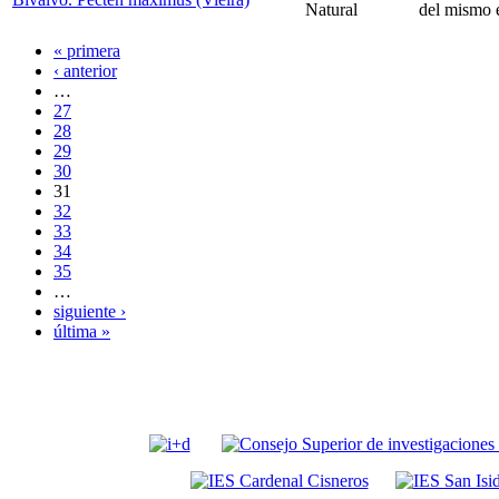
Natural
del mismo 
« primera
‹ anterior
…
27
28
29
30
31
32
33
34
35
…
siguiente ›
última »