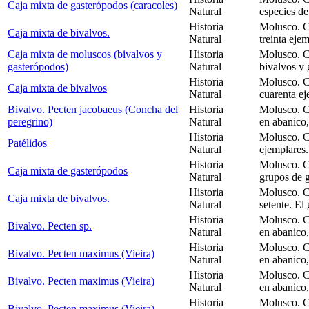
Caja mixta de gasterópodos (caracoles)
Natural
especies de
Historia
Molusco. C
Caja mixta de bivalvos.
Natural
treinta eje
Caja mixta de moluscos (bivalvos y
Historia
Molusco. C
gasterópodos)
Natural
bivalvos y 
Historia
Molusco. C
Caja mixta de bivalvos
Natural
cuarenta ej
Bivalvo. Pecten jacobaeus (Concha del
Historia
Molusco. C
peregrino)
Natural
en abanico
Historia
Molusco. C
Patélidos
Natural
ejemplares.
Historia
Molusco. Cl
Caja mixta de gasterópodos
Natural
grupos de 
Historia
Molusco. C
Caja mixta de bivalvos.
Natural
setente. El
Historia
Molusco. C
Bivalvo. Pecten sp.
Natural
en abanico
Historia
Molusco. C
Bivalvo. Pecten maximus (Vieira)
Natural
en abanico
Historia
Molusco. C
Bivalvo. Pecten maximus (Vieira)
Natural
en abanico
Historia
Molusco. C
Bivalvo. Pecten maximus (Vieira)