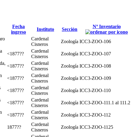
Fecha
Nº Inventario
Instituto
Sección
ingreso
aro
Cardenal
Zoología
ICC3-ZOO-106
Cisneros
ta
Cardenal
<1877??
Zoología
ICC3-ZOO-107
Cisneros
da,
Cardenal
<1877??
Zoología
ICC3-ZOO-108
Cisneros
n
Cardenal
<1877??
Zoología
ICC3-ZOO-109
Cisneros
s
Cardenal
<1877??
Zoología
ICC3-ZOO-110
Cisneros
s
Cardenal
<1877??
Zoología
ICC3-ZOO-111.1 al 111.2
Cisneros
n
Cardenal
<1877??
Zoología
ICC3-ZOO-112
Cisneros
Cardenal
1877??
Zoología
ICC3-ZOO-1125
Cisneros
Cardenal