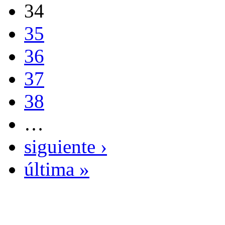
34
35
36
37
38
…
siguiente ›
última »