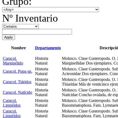
Grupo:
Nº Inventario
Nombre
Departamento
Descripci
Caracol.
Historia
Molusco. Clase Gasteropoda. O.
Marginélido
Natural
Marginellidae Dos ejemplares. Co
Historia
Molusco. Clase Gasteropoda. Sub
Caracol. Pupa sp.
Natural
Acteonidae Dos ejemplares. Conc
Historia
Molusco. Clase Gasteropoda. O.
Caracol. Tiáridos
Natural
Thiaridae Más de venticinco eje
Historia
Molusco. Clase Gasteropodo. O.
Caracol. Natícido
Natural
Naticidae Concha ovalada, de esp
Caracol.
Historia
Molusco. Clase Gasteropodo. Sub
Limnéidos
Natural
Basommatophora. Fam. Lymnaeid
Caracol.
Historia
Molusco. Clase Gasteropodo. Sub
Limnéidos
Natural
Basommatophora. Fam. Lymnaeid