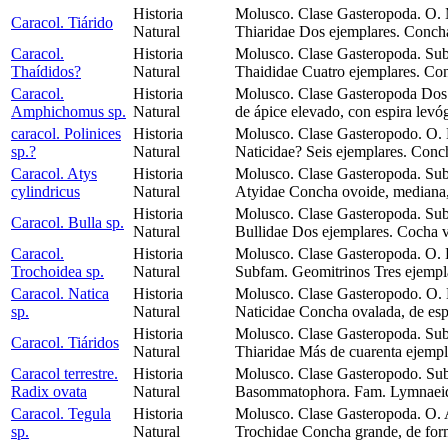
Historia
Molusco. Clase Gasteropoda. O.
Caracol. Tiárido
Natural
Thiaridae Dos ejemplares. Conch
Caracol.
Historia
Molusco. Clase Gasteropoda. Su
Thaídidos?
Natural
Thaididae Cuatro ejemplares. Co
Caracol.
Historia
Molusco. Clase Gasteropoda Dos 
Amphichomus sp.
Natural
de ápice elevado, con espira levóg
caracol. Polinices
Historia
Molusco. Clase Gasteropodo. O.
sp.?
Natural
Naticidae? Seis ejemplares. Conc
Caracol. Atys
Historia
Molusco. Clase Gasteropoda. Sub
cylindricus
Natural
Atyidae Concha ovoide, mediana,
Historia
Molusco. Clase Gasteropoda. Sub
Caracol. Bulla sp.
Natural
Bullidae Dos ejemplares. Cocha v
Caracol.
Historia
Molusco. Clase Gasteropoda. O. E
Trochoidea sp.
Natural
Subfam. Geomitrinos Tres ejempl
Caracol. Natica
Historia
Molusco. Clase Gasteropodo. O.
sp.
Natural
Naticidae Concha ovalada, de espi
Historia
Molusco. Clase Gasteropoda. Su
Caracol. Tiáridos
Natural
Thiaridae Más de cuarenta ejemp
Caracol terrestre.
Historia
Molusco. Clase Gasteropodo. Sub
Radix ovata
Natural
Basommatophora. Fam. Lymnaeid
Caracol. Tegula
Historia
Molusco. Clase Gasteropoda. O.
sp.
Natural
Trochidae Concha grande, de for