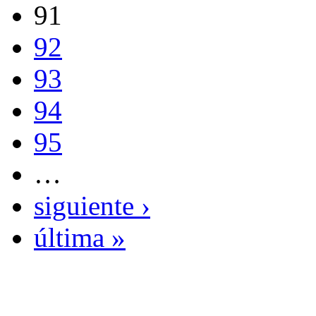
91
92
93
94
95
…
siguiente ›
última »