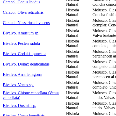
Caracol. Conus lividus
Natural
Concha cónica
Historia
Molusco. Clas
Caracol. Oliva reticularis
Natural
Concha fusifo
Historia
Molusco. Clas
Caracol. Nassarius olivaceus
Natural
ejemplar. Con
Historia
Molusco. Clas
Bivalvo. Amusium sp.
Natural
Valva bastante
Historia
Molusco. Clas
Bivalvo. Pecten radula
Natural
completo, uni
Historia
Molusco. Clas
Bivalvo. Codakia punctata
Natural
pertenencen al
Historia
Molusco. Clas
Bivalvo. Donax denticulatus
Natural
completo unid
Historia
Molusco. Clas
Bivalvo. Arca tetragona
Natural
pertenecen al
Historia
Molusco. Clas
Bivalvo. Venus sp.
Natural
completo, unid
Bivalvo. Chione cancellata (Venus
Historia
Molusco. Clas
cancellata)
Natural
unido. Valvas 
Historia
Molusco. Clas
Bivalvo. Dosinia sp.
Natural
unido. Valvas 
Historia
Molusco. Clas
Bivalvo. Venus lamellaris