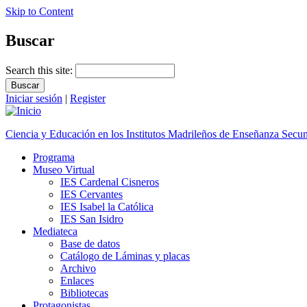
Skip to Content
Buscar
Search this site:
Iniciar sesión
|
Register
Ciencia y Educación en los Institutos Madrileños de Enseñanza Secu
Programa
Museo Virtual
IES Cardenal Cisneros
IES Cervantes
IES Isabel la Católica
IES San Isidro
Mediateca
Base de datos
Catálogo de Láminas y placas
Archivo
Enlaces
Bibliotecas
Protagonistas