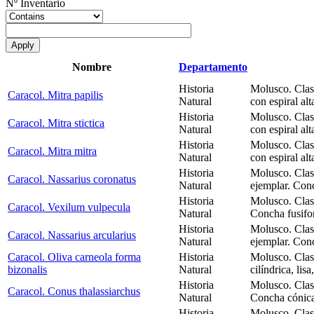
Nº Inventario
Nombre
Departamento
Historia
Molusco. Clas
Caracol. Mitra papilis
Natural
con espiral alt
Historia
Molusco. Clas
Caracol. Mitra stictica
Natural
con espiral alt
Historia
Molusco. Clas
Caracol. Mitra mitra
Natural
con espiral alt
Historia
Molusco. Clas
Caracol. Nassarius coronatus
Natural
ejemplar. Con
Historia
Molusco. Clas
Caracol. Vexilum vulpecula
Natural
Concha fusifo
Historia
Molusco. Clas
Caracol. Nassarius arcularius
Natural
ejemplar. Con
Caracol. Oliva carneola forma
Historia
Molusco. Clas
bizonalis
Natural
cilíndrica, lisa
Historia
Molusco. Clas
Caracol. Conus thalassiarchus
Natural
Concha cónica
Historia
Molusco. Clas