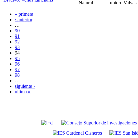
Natural
unido. Valvas 
« primera
‹ anterior
…
90
91
92
93
94
95
96
97
98
…
siguiente ›
última »