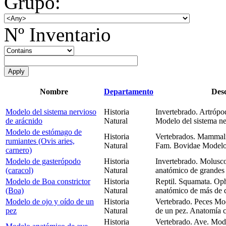
Grupo:
Nº Inventario
Nombre
Departamento
Desc
Modelo del sistema nervioso
Historia
Invertebrado. Artrópo
de arácnido
Natural
Modelo del sistema ne
Modelo de estómago de
Historia
Vertebrados. Mammalia
rumiantes (Ovis aries,
Natural
Fam. Bovidae Modelo 
carnero)
Modelo de gasterópodo
Historia
Invertebrado. Molusc
(caracol)
Natural
anatómico de grandes
Modelo de Boa constrictor
Historia
Reptil. Squamata. Op
(Boa)
Natural
anatómico de más de d
Modelo de ojo y oído de un
Historia
Vertebrado. Peces Mo
pez
Natural
de un pez. Anatomía 
Historia
Vertebrado. Ave. Mod