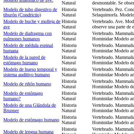
Modelo anatómico de ave.
Natural
desmontable. Se obser
Modelo de tubo digestivo de
Historia
Vertebrado. Pez. Cond
tiburón (Condrictio)
Natural
Selaquimorfa. Modelo 
Modelo de buche y molleja de
Historia
Vertebrado. Ave. Mode
ave
Natural
observe una parte de 
Modelo de diafragma con
Historia
Vertebrado. Mammalia
pulmones humanos
Natural
Hominidae Modelo ana
Modelo de médula espinal
Historia
Vertebrado. Mammalia
humana
Natural
Hominidae Modelo ana
Modelo de la pared de
Historia
Vertebrado. Mammalia
estómago humano
Natural
Hominidae Modelo de
Modelo de hueso temporal y
Historia
Vertebrado. Mammalia
sistema auditivo humano
Natural
Hominidae Modelo ana
Historia
Vertebrado. Mammalia
Modelo de riñón humano
Natural
Hominidae Modelo de
Modelo de estómago
Historia
Vertebrado. Mammalia
humano?
Natural
Hominidae Modelo an
Modelo de una Glándula de
Historia
Vertebrado. Mammalia
Brunner
Natural
Hominidae Modelo ana
Historia
Vertebrado. Mammalia
Modelo de estómago humano
Natural
Hominidae Modelo an
Historia
Vertebrado. Mammalia
Modelo de lengua humana