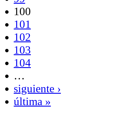
100
101
102
103
104
…
siguiente ›
última »