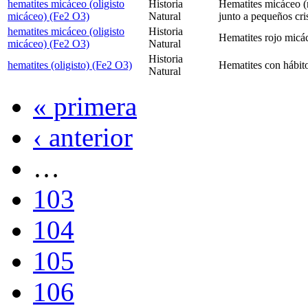
hematites micáceo (oligisto
Historia
Hematites micáceo (n
micáceo) (Fe2 O3)
Natural
junto a pequeños cris
hematites micáceo (oligisto
Historia
Hematites rojo micá
micáceo) (Fe2 O3)
Natural
Historia
hematites (oligisto) (Fe2 O3)
Hematites con hábit
Natural
« primera
‹ anterior
…
103
104
105
106