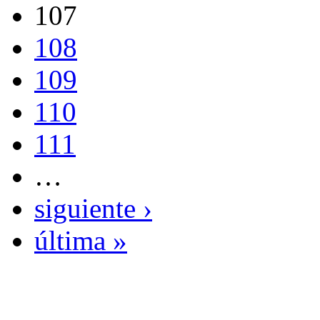
107
108
109
110
111
…
siguiente ›
última »