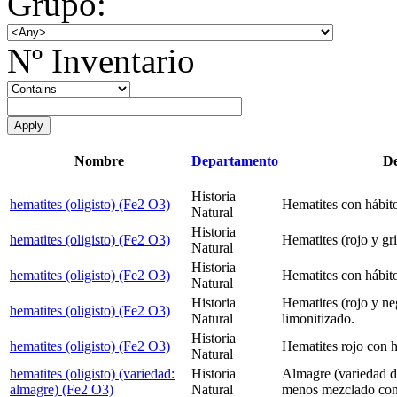
Grupo:
Nº Inventario
Nombre
Departamento
De
Historia
hematites (oligisto) (Fe2 O3)
Hematites con hábit
Natural
Historia
hematites (oligisto) (Fe2 O3)
Hematites (rojo y gri
Natural
Historia
hematites (oligisto) (Fe2 O3)
Hematites con hábit
Natural
Historia
Hematites (rojo y ne
hematites (oligisto) (Fe2 O3)
Natural
limonitizado.
Historia
hematites (oligisto) (Fe2 O3)
Hematites rojo con h
Natural
hematites (oligisto) (variedad:
Historia
Almagre (variedad de
almagre) (Fe2 O3)
Natural
menos mezclado con 