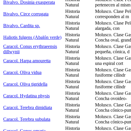
Bivalvo. Dosinia exasperata
Natural
pertenecen al mism
Historia
Molusco. Clase Pel
Bivalvo. Circe corrugata
Natural
corresponden al m
Historia
Molusco. Clase Pel
Bivalvo. Cardita sp.
Natural
alargada, con
Historia
Molusco. Clase Gas
Haliotis fulgens (Abalón verde)
Natural
Concha oval, grand
Caracol. Conus erythraeensis
Historia
Molusco. Clase Ga
dillwynii
Natural
pequeña, cónica, d
Historia
Molusco. Clase Ga
Caracol. Harpa amouretta
Natural
una espiral cort
Historia
Molusco. Clase Ga
Caracol. Oliva vidua
Natural
fusiforme cilíndr
Historia
Molusco. Clase Ga
Caracol. Oliva tigridella
Natural
fusiforme cilíndr
Historia
Molusco. Clase Gas
Caracol. Hydatina physis
Natural
Concha ovoideo-
Historia
Molusco. Clase Ga
Caracol. Terebra dimidiata
Natural
Concha cónico-pun
Historia
Molusco. Clase Ga
Caracol. Terebra subulata
Natural
Concha cónico-pun
Historia
Molusco. Clase Ga
Caracol. Conus omaria