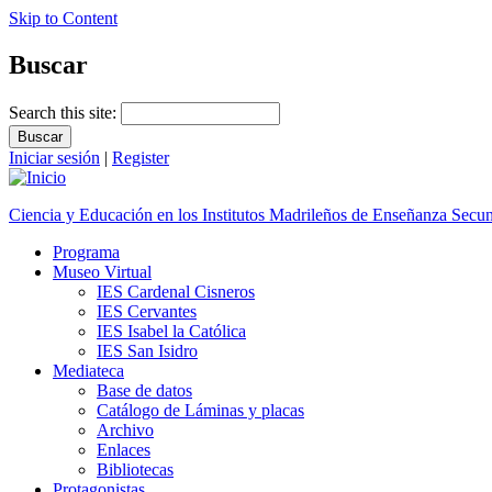
Skip to Content
Buscar
Search this site:
Iniciar sesión
|
Register
Ciencia y Educación en los Institutos Madrileños de Enseñanza Secu
Programa
Museo Virtual
IES Cardenal Cisneros
IES Cervantes
IES Isabel la Católica
IES San Isidro
Mediateca
Base de datos
Catálogo de Láminas y placas
Archivo
Enlaces
Bibliotecas
Protagonistas