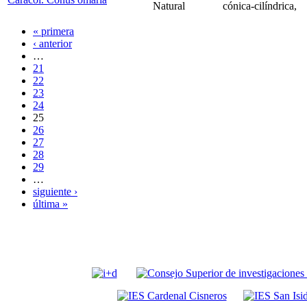
Natural
cónica-cilíndrica,
« primera
‹ anterior
…
21
22
23
24
25
26
27
28
29
…
siguiente ›
última »