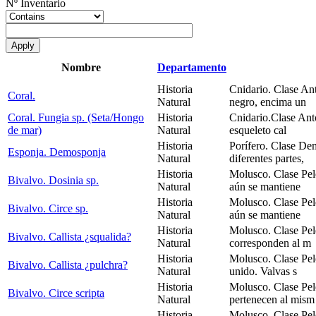
Nº Inventario
Nombre
Departamento
Historia
Cnidario. Clase An
Coral.
Natural
negro, encima un
Coral. Fungia sp. (Seta/Hongo
Historia
Cnidario.Clase Ant
de mar)
Natural
esqueleto cal
Historia
Porífero. Clase De
Esponja. Demosponja
Natural
diferentes partes,
Historia
Molusco. Clase Pel
Bivalvo. Dosinia sp.
Natural
aún se mantiene
Historia
Molusco. Clase Pel
Bivalvo. Circe sp.
Natural
aún se mantiene
Historia
Molusco. Clase Pel
Bivalvo. Callista ¿squalida?
Natural
corresponden al m
Historia
Molusco. Clase Pel
Bivalvo. Callista ¿pulchra?
Natural
unido. Valvas s
Historia
Molusco. Clase Pel
Bivalvo. Circe scripta
Natural
pertenecen al mism
Historia
Molusco. Clase Pel