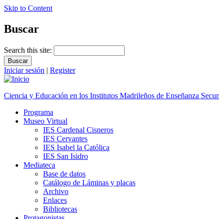
Skip to Content
Buscar
Search this site:
Iniciar sesión
|
Register
Ciencia y Educación en los Institutos Madrileños de Enseñanza Secu
Programa
Museo Virtual
IES Cardenal Cisneros
IES Cervantes
IES Isabel la Católica
IES San Isidro
Mediateca
Base de datos
Catálogo de Láminas y placas
Archivo
Enlaces
Bibliotecas
Protagonistas