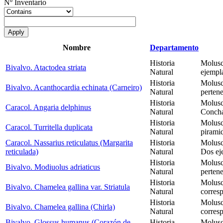
Nº Inventario
Nombre
Departamento
Historia
Molusc
Bivalvo. Atactodea striata
Natural
ejempl
Historia
Molusc
Bivalvo. Acanthocardia echinata (Carneiro)
Natural
perten
Historia
Molusc
Caracol. Angaria delphinus
Natural
Concha
Historia
Molusc
Caracol. Turritella duplicata
Natural
pirami
Caracol. Nassarius reticulatus (Margarita
Historia
Molusc
reticulada)
Natural
Dos ej
Historia
Molusc
Bivalvo. Modiuolus adriaticus
Natural
perten
Historia
Molusc
Bivalvo. Chamelea gallina var. Striatula
Natural
corres
Historia
Molusc
Bivalvo. Chamelea gallina (Chirla)
Natural
corres
Bivalvo. Glossus humanus (Corazón de
Historia
Molusc