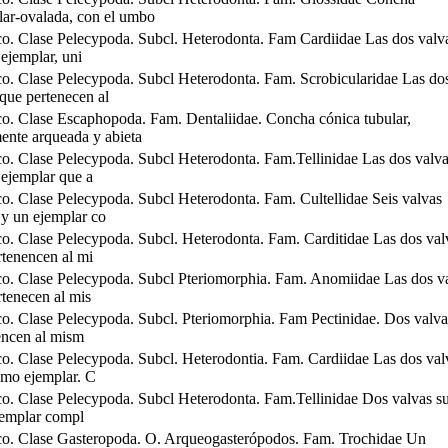
ular-ovalada, con el umbo
o. Clase Pelecypoda. Subcl. Heterodonta. Fam Cardiidae Las dos valva
ejemplar, uni
o. Clase Pelecypoda. Subcl Heterodonta. Fam. Scrobicularidae Las do
que pertenecen al
o. Clase Escaphopoda. Fam. Dentaliidae. Concha cónica tubular,
mente arqueada y abieta
o. Clase Pelecypoda. Subcl Heterodonta. Fam.Tellinidae Las dos valva
ejemplar que a
o. Clase Pelecypoda. Subcl Heterodonta. Fam. Cultellidae Seis valvas
 y un ejemplar co
o. Clase Pelecypoda. Subcl. Heterodonta. Fam. Carditidae Las dos val
rtenencen al mi
o. Clase Pelecypoda. Subcl Pteriomorphia. Fam. Anomiidae Las dos v
rtenecen al mis
o. Clase Pelecypoda. Subcl. Pteriomorphia. Fam Pectinidae. Dos valva
encen al mism
o. Clase Pelecypoda. Subcl. Heterodontia. Fam. Cardiidae Las dos val
smo ejemplar. C
o. Clase Pelecypoda. Subcl Heterodonta. Fam.Tellinidae Dos valvas su
jemplar compl
o. Clase Gasteropoda. O. Arqueogasterópodos. Fam. Trochidae Un