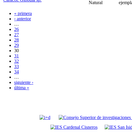
Natural
ejempl
« primera
‹ anterior
…
26
27
28
29
30
31
32
33
34
…
siguiente ›
última »