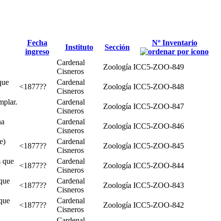
Fecha
Nº Inventario
Instituto
Sección
ingreso
Cardenal
Zoología
ICC5-ZOO-849
Cisneros
que
Cardenal
<1877??
Zoología
ICC5-ZOO-848
Cisneros
mplar.
Cardenal
Zoología
ICC5-ZOO-847
Cisneros
ha
Cardenal
Zoología
ICC5-ZOO-846
Cisneros
e)
Cardenal
<1877??
Zoología
ICC5-ZOO-845
Cisneros
s que
Cardenal
<1877??
Zoología
ICC5-ZOO-844
Cisneros
que
Cardenal
<1877??
Zoología
ICC5-ZOO-843
Cisneros
que
Cardenal
<1877??
Zoología
ICC5-ZOO-842
Cisneros
Cardenal