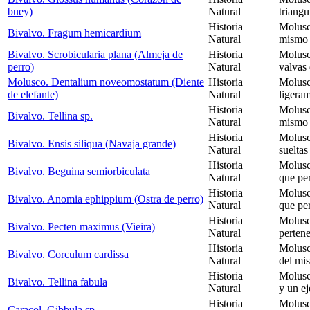
buey)
Natural
triang
Historia
Molusc
Bivalvo. Fragum hemicardium
Natural
mismo 
Bivalvo. Scrobicularia plana (Almeja de
Historia
Molusc
perro)
Natural
valvas 
Molusco. Dentalium noveomostatum (Diente
Historia
Molusc
de elefante)
Natural
ligera
Historia
Molusc
Bivalvo. Tellina sp.
Natural
mismo 
Historia
Molusc
Bivalvo. Ensis siliqua (Navaja grande)
Natural
sueltas
Historia
Molusc
Bivalvo. Beguina semiorbiculata
Natural
que pe
Historia
Molusc
Bivalvo. Anomia ephippium (Ostra de perro)
Natural
que pe
Historia
Molusc
Bivalvo. Pecten maximus (Vieira)
Natural
perten
Historia
Molusc
Bivalvo. Corculum cardissa
Natural
del mi
Historia
Molusc
Bivalvo. Tellina fabula
Natural
y un e
Historia
Molusc
Caracol. Gibbula sp.