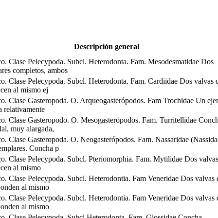
Descripción general
o. Clase Pelecypoda. Subcl. Heterodonta. Fam. Mesodesmatidae Dos
ares completos, ambos
o. Clase Pelecypoda. Subcl. Heterodonta. Fam. Cardiidae Dos valvas 
ecen al mismo ej
o. Clase Gasteropoda. O. Arqueogasterópodos. Fam Trochidae Un eje
 relativamente
o. Clase Gasteropodo. O. Mesogasterópodos. Fam. Turritellidae Conc
dal, muy alargada,
o. Clase Gasteropoda. O. Neogasterópodos. Fam. Nassaridae (Nassida
emplares. Concha p
o. Clase Pelecypoda. Subcl. Pteriomorphia. Fam. Mytilidae Dos valva
ecen al mismo
o. Clase Pelecypoda. Subcl. Heterodontia. Fam Veneridae Dos valvas 
ponden al mismo
o. Clase Pelecypoda. Subcl. Heterodontia. Fam Veneridae Dos valvas 
ponden al mismo
o. Clase Pelecypoda. Subcl Heterodonta. Fam. Glossidae Concha