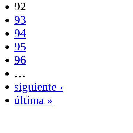
92
93
94
95
96
…
siguiente ›
última »