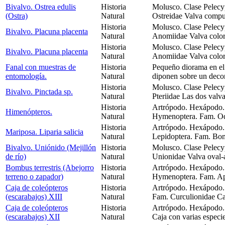
Bivalvo. Ostrea edulis
Historia
Molusco. Clase Pelecy
(Ostra)
Natural
Ostreidae Valva compue
Historia
Molusco. Clase Pelecy
Bivalvo. Placuna placenta
Natural
Anomiidae Valva color
Historia
Molusco. Clase Pelecy
Bivalvo. Placuna placenta
Natural
Anomiidae Valva color
Fanal con muestras de
Historia
Pequeño diorama en el 
entomología.
Natural
diponen sobre un decor
Historia
Molusco. Clase Pelecy
Bivalvo. Pinctada sp.
Natural
Pteriidae Las dos valv
Historia
Artrópodo. Hexápodo. 
Himenópteros.
Natural
Hymenoptera. Fam. Ody
Historia
Artrópodo. Hexápodo. 
Mariposa. Liparia salicia
Natural
Lepidoptera. Fam. Bom
Bivalvo. Uniónido (Mejillón
Historia
Molusco. Clase Pelecy
de río)
Natural
Unionidae Valva oval-a
Bombus terrestris (Abejorro
Historia
Artrópodo. Hexápodo. 
terreno o zapador)
Natural
Hymenoptera. Fam. Api
Caja de coleópteros
Historia
Artrópodo. Hexápodo. 
(escarabajos) XIII
Natural
Fam. Curculionidae Caj
Caja de coleópteros
Historia
Artrópodo. Hexápodo. 
(escarabajos) XII
Natural
Caja con varias especi