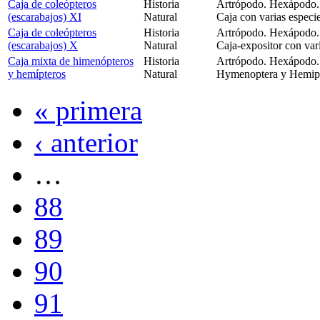
Caja de coleópteros
Historia
Artrópodo. Hexápodo. 
(escarabajos) XI
Natural
Caja con varias especi
Caja de coleópteros
Historia
Artrópodo. Hexápodo. 
(escarabajos) X
Natural
Caja-expositor con var
Caja mixta de himenópteros
Historia
Artrópodo. Hexápodo. 
y hemípteros
Natural
Hymenoptera y Hemipte
« primera
‹ anterior
…
88
89
90
91