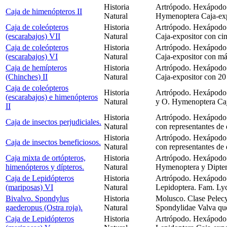
Historia
Artrópodo. Hexápodo. 
Caja de himenópteros II
Natural
Hymenoptera Caja-expo
Caja de coleópteros
Historia
Artrópodo. Hexápodo. 
(escarabajos) VII
Natural
Caja-expositor con ci
Caja de coleópteros
Historia
Artrópodo. Hexápodo. 
(escarabajos) VI
Natural
Caja-expositor con má
Caja de hemípteros
Historia
Artrópodo. Hexápodo.
(Chinches) II
Natural
Caja-expositor con 20 
Caja de coleópteros
Historia
Artrópodo. Hexápodo. 
(escarabajos) e himenópteros
Natural
y O. Hymenoptera Caj
II
Historia
Artrópodo. Hexápodo. 
Caja de insectos perjudiciales.
Natural
con representantes de 
Historia
Artrópodo. Hexápodo. 
Caja de insectos beneficiosos.
Natural
con representantes de 
Caja mixta de ortópteros,
Historia
Artrópodo. Hexápodo. 
himenópteros y dípteros.
Natural
Hymenoptera y Dipter
Caja de Lepidópteros
Historia
Artrópodo. Hexápodo. 
(mariposas) VI
Natural
Lepidoptera. Fam. Lyc
Bivalvo. Spondylus
Historia
Molusco. Clase Pelec
gaederopus (Ostra roja).
Natural
Spondylidae Valva que 
Caja de Lepidópteros
Historia
Artrópodo. Hexápodo. 