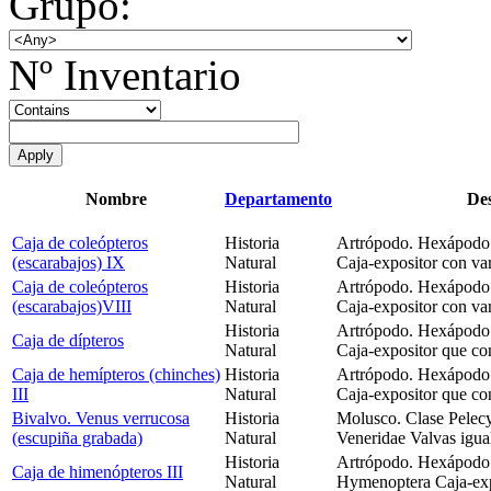
Grupo:
Nº Inventario
Nombre
Departamento
Des
Caja de coleópteros
Historia
Artrópodo. Hexápodo. 
(escarabajos) IX
Natural
Caja-expositor con var
Caja de coleópteros
Historia
Artrópodo. Hexápodo. 
(escarabajos)VIII
Natural
Caja-expositor con var
Historia
Artrópodo. Hexápodo. 
Caja de dípteros
Natural
Caja-expositor que co
Caja de hemípteros (chinches)
Historia
Artrópodo. Hexápodo.
III
Natural
Caja-expositor que co
Bivalvo. Venus verrucosa
Historia
Molusco. Clase Pelec
(escupiña grabada)
Natural
Veneridae Valvas igua
Historia
Artrópodo. Hexápodo. 
Caja de himenópteros III
Natural
Hymenoptera Caja-expo