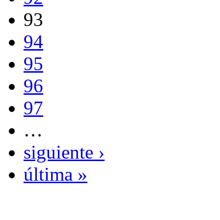
93
94
95
96
97
…
siguiente ›
última »