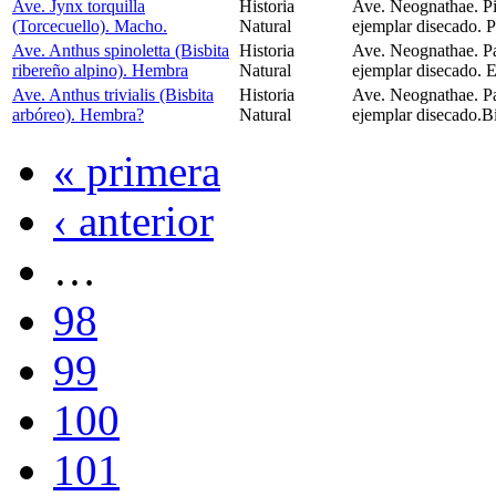
Ave. Jynx torquilla
Historia
Ave. Neognathae. Pi
(Torcecuello). Macho.
Natural
ejemplar disecado. P
Ave. Anthus spinoletta (Bisbita
Historia
Ave. Neognathae. Pa
ribereño alpino). Hembra
Natural
ejemplar disecado. 
Ave. Anthus trivialis (Bisbita
Historia
Ave. Neognathae. Pa
arbóreo). Hembra?
Natural
ejemplar disecado.Bi
« primera
‹ anterior
…
98
99
100
101