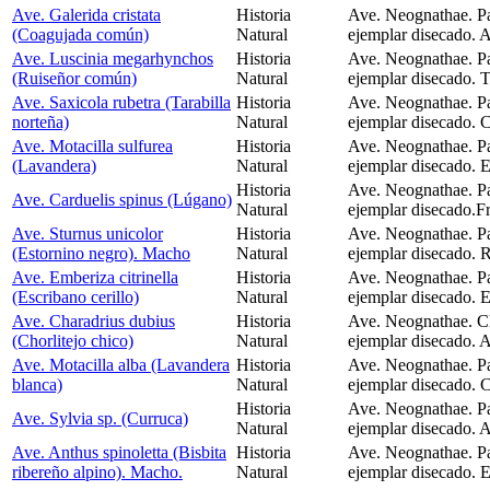
Ave. Galerida cristata
Historia
Ave. Neognathae. P
(Coagujada común)
Natural
ejemplar disecado. A
Ave. Luscinia megarhynchos
Historia
Ave. Neognathae. P
(Ruiseñor común)
Natural
ejemplar disecado. T
Ave. Saxicola rubetra (Tarabilla
Historia
Ave. Neognathae. P
norteña)
Natural
ejemplar disecado. 
Ave. Motacilla sulfurea
Historia
Ave. Neognathae. Pa
(Lavandera)
Natural
ejemplar disecado. 
Historia
Ave. Neognathae. Pa
Ave. Carduelis spinus (Lúgano)
Natural
ejemplar disecado.Fr
Ave. Sturnus unicolor
Historia
Ave. Neognathae. Pa
(Estornino negro). Macho
Natural
ejemplar disecado. R
Ave. Emberiza citrinella
Historia
Ave. Neognathae. P
(Escribano cerillo)
Natural
ejemplar disecado. E
Ave. Charadrius dubius
Historia
Ave. Neognathae. Ch
(Chorlitejo chico)
Natural
ejemplar disecado. A
Ave. Motacilla alba (Lavandera
Historia
Ave. Neognathae. Pa
blanca)
Natural
ejemplar disecado. C
Historia
Ave. Neognathae. Pa
Ave. Sylvia sp. (Curruca)
Natural
ejemplar disecado. 
Ave. Anthus spinoletta (Bisbita
Historia
Ave. Neognathae. Pa
ribereño alpino). Macho.
Natural
ejemplar disecado. 