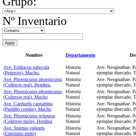
Grupo:
Nº Inventario
Nombre
Departamento
De
Ave. Erithacus rubecula
Historia
Ave. Neognathae. P
(Petirrojo). Macho.
Natural
ejemplar disecado. 
Ave. Phoenicurus phoenicurus
Historia
Ave. Neognathae. P
(Colirrojo real). Hembra.
Natural
ejemplar disecado. T
Ave. Phoenicurus phoenicurus
Historia
Ave. Neognathae. P
(Colirrojo real). Macho
Natural
ejemplar disecado. T
Ave. Carduelis cannabina
Historia
Ave. Neognathae. Pa
(Pardillo común). Macho
Natural
ejemplar disecado. P
Ave. Phoenicurus ochruros
Historia
Ave. Neognathae. P
(Colirrojo tizón). Hembra
Natural
ejemplar disecado. P
Ave. Sturnus vulgaris
Historia
Ave. Neognathae. Pa
(Estornino pinto)
Natural
ejemplar disecado. R