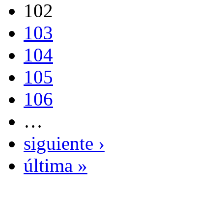
102
103
104
105
106
…
siguiente ›
última »