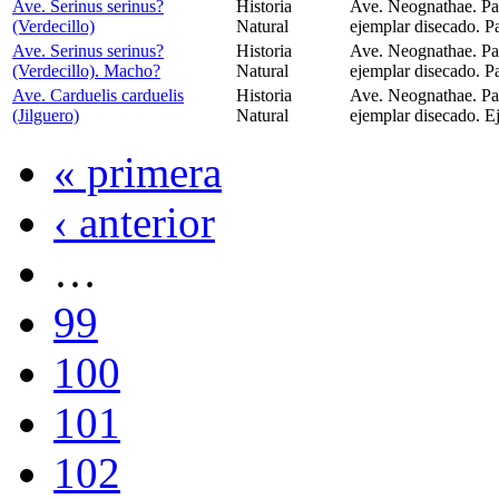
Ave. Serinus serinus?
Historia
Ave. Neognathae. Pas
(Verdecillo)
Natural
ejemplar disecado. Pa
Ave. Serinus serinus?
Historia
Ave. Neognathae. Pas
(Verdecillo). Macho?
Natural
ejemplar disecado. Pa
Ave. Carduelis carduelis
Historia
Ave. Neognathae. Pas
(Jilguero)
Natural
ejemplar disecado. E
« primera
‹ anterior
…
99
100
101
102