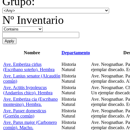
Grupo:
Nº Inventario
Nombre
Departamento
Des
Ave. Emberiza cirlus
Historia
Ave. Neognathae. Pa
(Escribano soteño). Hembra
Natural
ejemplar disecado. Es
Ave. Lanius senator (Alcaudón
Historia
Ave. Neognathae. Pa
común)
Natural
ejemplar disecado. A
Ave. Actitis hypoleucus
Historia
Ave. Neognathae. Ch
(Andarríos chico). Hembra
Natural
Un ejemplar disecado
Ave. Emberiza cia (Escribano
Historia
Ave. Neognathae. Pa
montesino). Hembra.
Natural
ejemplar disecado. E
Ave. Passer domesticus
Historia
Ave. Neognathae. Pa
(Gorrión común)
Natural
ejemplar disecado. A
Ave. Parus major (Carbonero
Historia
Ave. Neognathae. Pa
común). Macho.
Natural
ejemplar disecado. A