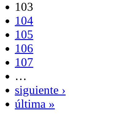
103
104
105
106
107
…
siguiente ›
última »