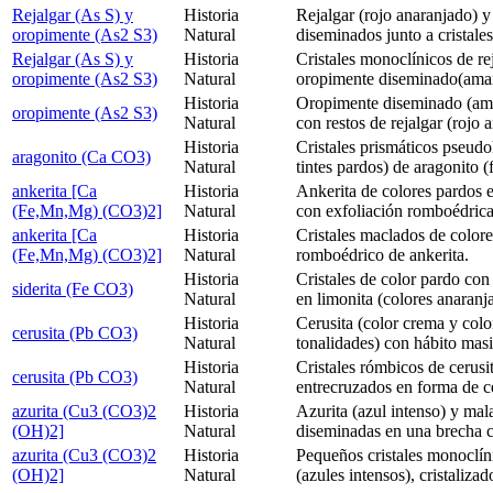
Rejalgar (As S) y
Historia
Rejalgar (rojo anaranjado) 
oropimente (As2 S3)
Natural
diseminados junto a cristale
Rejalgar (As S) y
Historia
Cristales monoclínicos de re
oropimente (As2 S3)
Natural
oropimente diseminado(amar
Historia
Oropimente diseminado (ama
oropimente (As2 S3)
Natural
con restos de rejalgar (rojo 
Historia
Cristales prismáticos pseud
aragonito (Ca CO3)
Natural
tintes pardos) de aragonito 
ankerita [Ca
Historia
Ankerita de colores pardos e
(Fe,Mn,Mg) (CO3)2]
Natural
con exfoliación romboédrica,
ankerita [Ca
Historia
Cristales maclados de color
(Fe,Mn,Mg) (CO3)2]
Natural
romboédrico de ankerita.
Historia
Cristales de color pardo con
siderita (Fe CO3)
Natural
en limonita (colores anaranj
Historia
Cerusita (color crema y colo
cerusita (Pb CO3)
Natural
tonalidades) con hábito mas
Historia
Cristales rómbicos de cerusi
cerusita (Pb CO3)
Natural
entrecruzados en forma de c
azurita (Cu3 (CO3)2
Historia
Azurita (azul intenso) y mal
(OH)2]
Natural
diseminadas en una brecha 
azurita (Cu3 (CO3)2
Historia
Pequeños cristales monoclíni
(OH)2]
Natural
(azules intensos), cristalizad