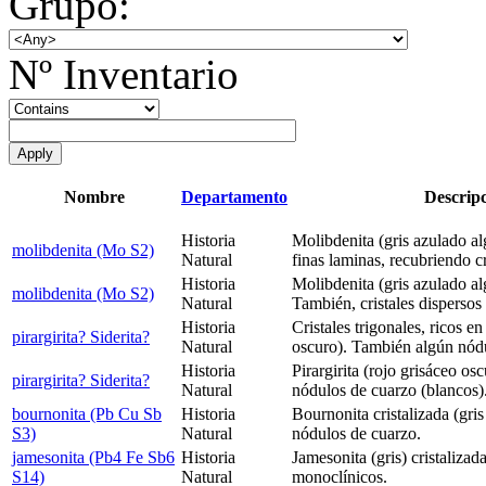
Grupo:
Nº Inventario
Nombre
Departamento
Descripc
Historia
Molibdenita (gris azulado a
molibdenita (Mo S2)
Natural
finas laminas, recubriendo cr
Historia
Molibdenita (gris azulado alg
molibdenita (Mo S2)
Natural
También, cristales dispersos 
Historia
Cristales trigonales, ricos en 
pirargirita? Siderita?
Natural
oscuro). También algún nódu
Historia
Pirargirita (rojo grisáceo osc
pirargirita? Siderita?
Natural
nódulos de cuarzo (blancos)
bournonita (Pb Cu Sb
Historia
Bournonita cristalizada (gri
S3)
Natural
nódulos de cuarzo.
jamesonita (Pb4 Fe Sb6
Historia
Jamesonita (gris) cristalizad
S14)
Natural
monoclínicos.