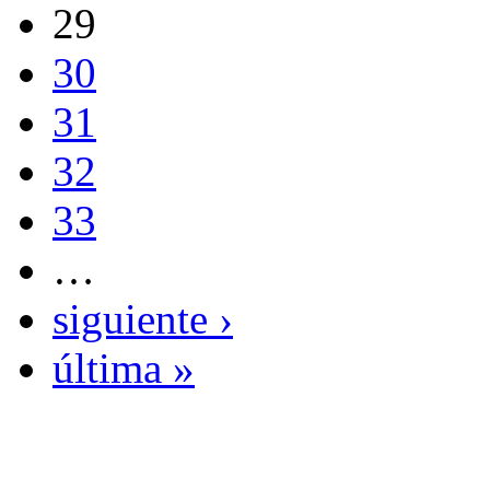
29
30
31
32
33
…
siguiente ›
última »