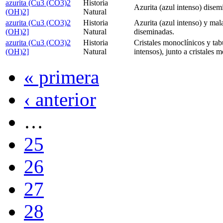
azurita (Cu3 (CO3)2
Historia
Azurita (azul intenso) disem
(OH)2]
Natural
azurita (Cu3 (CO3)2
Historia
Azurita (azul intenso) y mal
(OH)2]
Natural
diseminadas.
azurita (Cu3 (CO3)2
Historia
Cristales monoclínicos y tabu
(OH)2]
Natural
intensos), junto a cristales 
« primera
‹ anterior
…
25
26
27
28