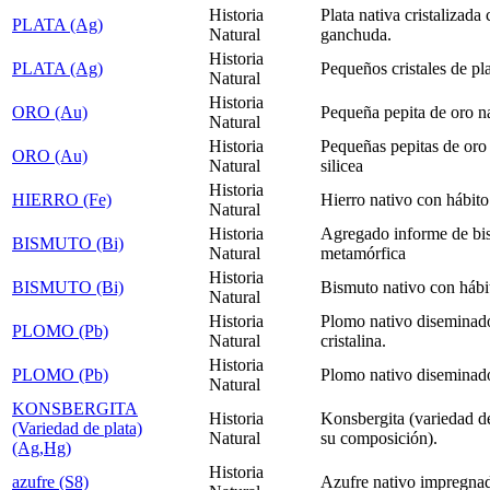
Historia
Plata nativa cristalizada
PLATA (Ag)
Natural
ganchuda.
Historia
PLATA (Ag)
Pequeños cristales de pla
Natural
Historia
ORO (Au)
Pequeña pepita de oro na
Natural
Historia
Pequeñas pepitas de oro 
ORO (Au)
Natural
silicea
Historia
HIERRO (Fe)
Hierro nativo con hábit
Natural
Historia
Agregado informe de bis
BISMUTO (Bi)
Natural
metamórfica
Historia
BISMUTO (Bi)
Bismuto nativo con hábi
Natural
Historia
Plomo nativo diseminado
PLOMO (Pb)
Natural
cristalina.
Historia
PLOMO (Pb)
Plomo nativo diseminad
Natural
KONSBERGITA
Historia
Konsbergita (variedad d
(Variedad de plata)
Natural
su composición).
(Ag,Hg)
Historia
azufre (S8)
Azufre nativo impregnad