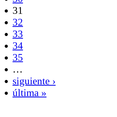
31
32
33
34
35
…
siguiente ›
última »