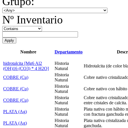
Grupo:
Nº Inventario
Nombre
Departamento
Descr
hidrotalcita [Mg6 Al2
Historia
Hidrotalcita (de color bl
(OH)16 (CO3) * 4 H2O]
Natural
Historia
COBRE (Cu)
Cobre nativo cristalizad
Natural
Historia
COBRE (Cu)
Cobre nativo con hábito
Natural
Historia
Cobre nativo cristalizado
COBRE (Cu)
Natural
entre cristales de calcit
Historia
Plata nativa con hábito
PLATA (Ag)
Natural
con fractura ganchuda e
Historia
Plata nativa cristalizada
PLATA (Ag)
Natural
ganchuda.