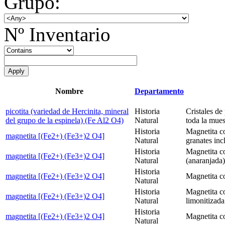
Grupo:
Nº Inventario
Nombre
Departamento
picotita (variedad de Hercinita, mineral
Historia
Cristales de
del grupo de la espinela) (Fe Al2 O4)
Natural
toda la mues
Historia
Magnetita c
magnetita [(Fe2+) (Fe3+)2 O4]
Natural
granates incl
Historia
Magnetita co
magnetita [(Fe2+) (Fe3+)2 O4]
Natural
(anaranjada)
Historia
magnetita [(Fe2+) (Fe3+)2 O4]
Magnetita c
Natural
Historia
Magnetita c
magnetita [(Fe2+) (Fe3+)2 O4]
Natural
limonitizada
Historia
magnetita [(Fe2+) (Fe3+)2 O4]
Magnetita c
Natural