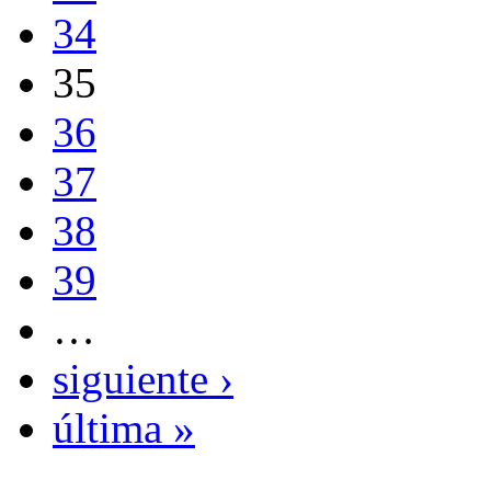
34
35
36
37
38
39
…
siguiente ›
última »