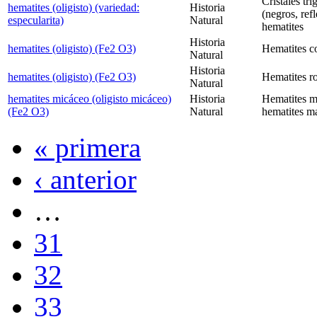
Cristales tr
hematites (oligisto) (variedad:
Historia
(negros, ref
especularita)
Natural
hematites
Historia
hematites (oligisto) (Fe2 O3)
Hematites c
Natural
Historia
hematites (oligisto) (Fe2 O3)
Hematites r
Natural
hematites micáceo (oligisto micáceo)
Historia
Hematites m
(Fe2 O3)
Natural
hematites ma
« primera
‹ anterior
…
31
32
33