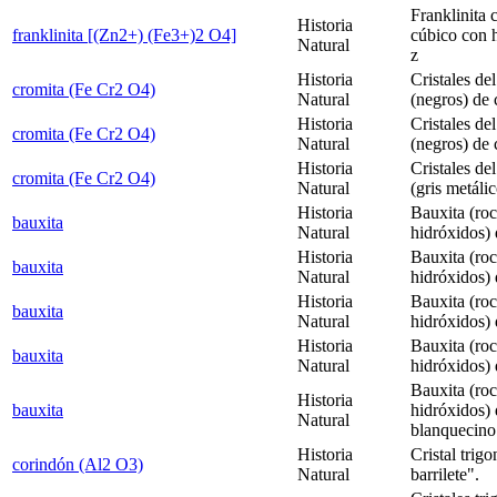
Franklinita c
Historia
franklinita [(Zn2+) (Fe3+)2 O4]
cúbico con h
Natural
z
Historia
Cristales de
cromita (Fe Cr2 O4)
Natural
(negros) de 
Historia
Cristales de
cromita (Fe Cr2 O4)
Natural
(negros) de 
Historia
Cristales de
cromita (Fe Cr2 O4)
Natural
(gris metáli
Historia
Bauxita (roc
bauxita
Natural
hidróxidos) 
Historia
Bauxita (roc
bauxita
Natural
hidróxidos) 
Historia
Bauxita (roc
bauxita
Natural
hidróxidos) 
Historia
Bauxita (roc
bauxita
Natural
hidróxidos) 
Bauxita (roc
Historia
bauxita
hidróxidos) 
Natural
blanquecino
Historia
Cristal trig
corindón (Al2 O3)
Natural
barrilete".