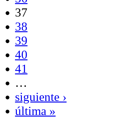
37
38
39
40
41
…
siguiente ›
última »