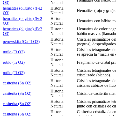
Hematites con hábito m
O3)
Natural
hematites (oligisto) (Fe2
Historia
Hematites (rojo y gris) 
O3)
Natural
hematites (oligisto) (Fe2
Historia
Hematites con hábito m
O3)
Natural
hematites (oligisto) (Fe2
Historia
Hematites de color negr
O3)
Natural
hábito masivo. (llamado
Historia
Cristales prismáticos d
perowskita (Ca Ti O3)
Natural
(negros), desperdigados 
Historia
Cristales tetragonales d
rutilo (Ti O2)
Natural
se aprecia la "macla en 
Historia
rutilo (Ti O2)
Fragmento de cristal pri
Natural
Historia
Cristales tetragonales de
rutilo (Ti O2)
Natural
cristalizado (blanco).
Historia
Cristales tetragonales de
casiterita (Sn O2)
Natural
cristales cúbicos de fluo
Historia
casiterita (Sn O2)
Cristal de casiterita alt
Natural
Historia
Cristales prismáticos tet
casiterita (Sn O2)
Natural
junto con cristales de c
Historia
Casiterita cristalizada e
casiterita (Sn O2)