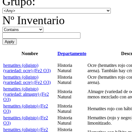
Grupo:
Nº Inventario
Nombre
Departamento
Descr
hematites (oligisto)
Historia
Ocre (hematites rojo co
(variedad: ocre) (Fe2 O3)
Natural
arena). Tambián hay cris
hematites (oligisto)
Historia
Ocre (hematites rojo co
(variedad: ocre) (Fe2 O3)
Natural
arena).
hematites (oligisto)
Historia
Almagre (variedad de oc
(variedad: almagre) (Fe2
Natural
menos mezclado con arci
O3)
hematites (oligisto) (Fe2
Historia
Hematites rojo con hábit
O3)
Natural
hematites (oligisto) (Fe2
Historia
Hematites (rojo y negro)
O3)
Natural
limonitizado.
hematites (oligisto) (Fe2
Historia