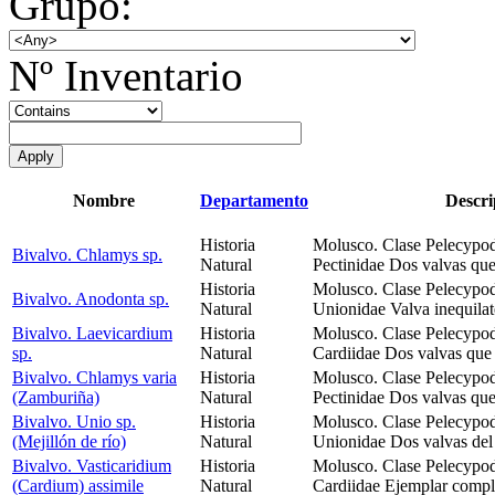
Grupo:
Nº Inventario
Nombre
Departamento
Descri
Historia
Molusco. Clase Pelecypod
Bivalvo. Chlamys sp.
Natural
Pectinidae Dos valvas qu
Historia
Molusco. Clase Pelecypod
Bivalvo. Anodonta sp.
Natural
Unionidae Valva inequilat
Bivalvo. Laevicardium
Historia
Molusco. Clase Pelecypod
sp.
Natural
Cardiidae Dos valvas que
Bivalvo. Chlamys varia
Historia
Molusco. Clase Pelecypod
(Zamburiña)
Natural
Pectinidae Dos valvas qu
Bivalvo. Unio sp.
Historia
Molusco. Clase Pelecypod
(Mejillón de río)
Natural
Unionidae Dos valvas del
Bivalvo. Vasticaridium
Historia
Molusco. Clase Pelecypod
(Cardium) assimile
Natural
Cardiidae Ejemplar comple