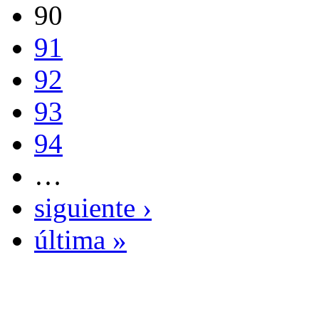
90
91
92
93
94
…
siguiente ›
última »