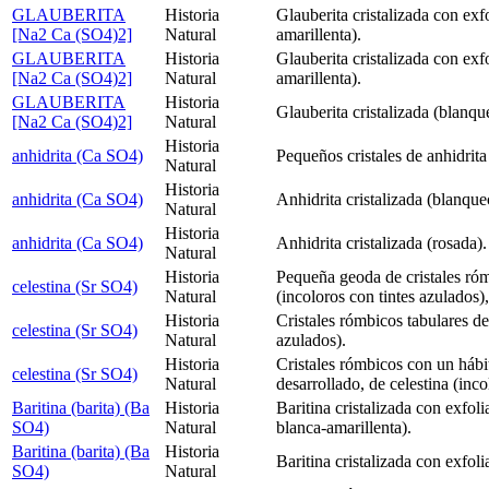
GLAUBERITA
Historia
Glauberita cristalizada con exf
[Na2 Ca (SO4)2]
Natural
amarillenta).
GLAUBERITA
Historia
Glauberita cristalizada con exf
[Na2 Ca (SO4)2]
Natural
amarillenta).
GLAUBERITA
Historia
Glauberita cristalizada (blanqu
[Na2 Ca (SO4)2]
Natural
Historia
anhidrita (Ca SO4)
Pequeños cristales de anhidrita
Natural
Historia
anhidrita (Ca SO4)
Anhidrita cristalizada (blanque
Natural
Historia
anhidrita (Ca SO4)
Anhidrita cristalizada (rosada).
Natural
Historia
Pequeña geoda de cristales róm
celestina (Sr SO4)
Natural
(incoloros con tintes azulados),
Historia
Cristales rómbicos tabulares de
celestina (Sr SO4)
Natural
azulados).
Historia
Cristales rómbicos con un háb
celestina (Sr SO4)
Natural
desarrollado, de celestina (inco
Baritina (barita) (Ba
Historia
Baritina cristalizada con exfol
SO4)
Natural
blanca-amarillenta).
Baritina (barita) (Ba
Historia
Baritina cristalizada con exfol
SO4)
Natural