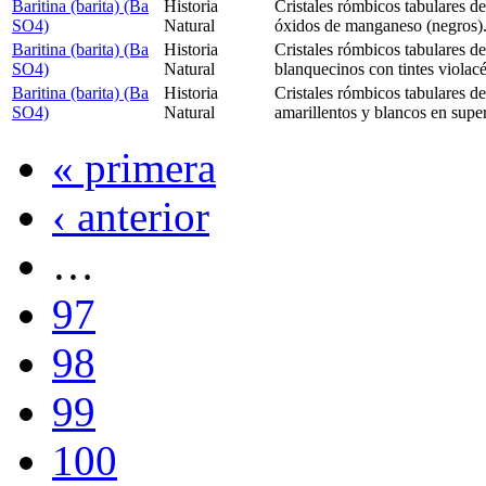
Baritina (barita) (Ba
Historia
Cristales rómbicos tabulares de
SO4)
Natural
óxidos de manganeso (negros)
Baritina (barita) (Ba
Historia
Cristales rómbicos tabulares de 
SO4)
Natural
blanquecinos con tintes violac
Baritina (barita) (Ba
Historia
Cristales rómbicos tabulares de
SO4)
Natural
amarillentos y blancos en supe
« primera
‹ anterior
…
97
98
99
100