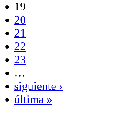
19
20
21
22
23
…
siguiente ›
última »