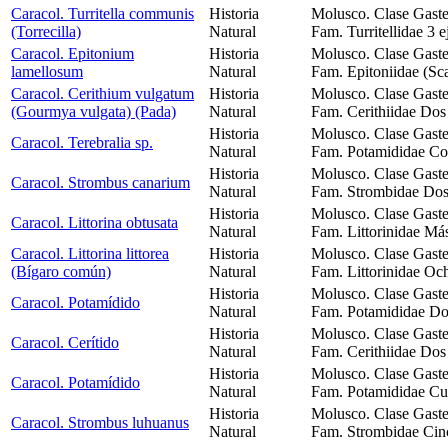
Caracol. Turritella communis
Historia
Molusco. Clase Gast
(Torrecilla)
Natural
Fam. Turritellidae 3 
Caracol. Epitonium
Historia
Molusco. Clase Gast
lamellosum
Natural
Fam. Epitoniidae (Sc
Caracol. Cerithium vulgatum
Historia
Molusco. Clase Gast
(Gourmya vulgata) (Pada)
Natural
Fam. Cerithiidae Dos
Historia
Molusco. Clase Gast
Caracol. Terebralia sp.
Natural
Fam. Potamididae Co
Historia
Molusco. Clase Gast
Caracol. Strombus canarium
Natural
Fam. Strombidae Dos 
Historia
Molusco. Clase Gast
Caracol. Littorina obtusata
Natural
Fam. Littorinidae Má
Caracol. Littorina littorea
Historia
Molusco. Clase Gast
(Bígaro común)
Natural
Fam. Littorinidae Oc
Historia
Molusco. Clase Gast
Caracol. Potamídido
Natural
Fam. Potamididae Do
Historia
Molusco. Clase Gast
Caracol. Cerítido
Natural
Fam. Cerithiidae Dos
Historia
Molusco. Clase Gast
Caracol. Potamídido
Natural
Fam. Potamididae Cua
Historia
Molusco. Clase Gast
Caracol. Strombus luhuanus
Natural
Fam. Strombidae Cinc