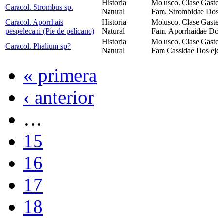
Historia
Molusco. Clase Gast
Caracol. Strombus sp.
Natural
Fam. Strombidae Dos 
Caracol. Aporrhais
Historia
Molusco. Clase Gast
pespelecani (Pie de pelícano)
Natural
Fam. Aporrhaidae Dos
Historia
Molusco. Clase Gast
Caracol. Phalium sp?
Natural
Fam Cassidae Dos eje
« primera
‹ anterior
…
15
16
17
18