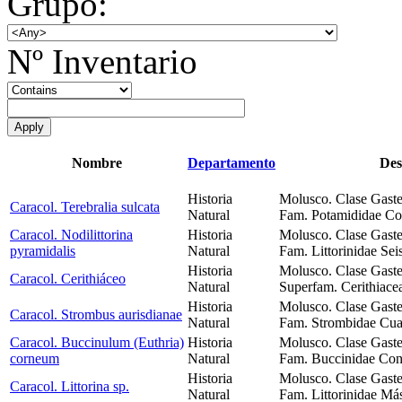
Grupo:
Nº Inventario
Nombre
Departamento
Des
Historia
Molusco. Clase Gast
Caracol. Terebralia sulcata
Natural
Fam. Potamididae Co
Caracol. Nodilittorina
Historia
Molusco. Clase Gast
pyramidalis
Natural
Fam. Littorinidae Sei
Historia
Molusco. Clase Gast
Caracol. Cerithiáceo
Natural
Superfam. Cerithiace
Historia
Molusco. Clase Gast
Caracol. Strombus aurisdianae
Natural
Fam. Strombidae Cuat
Caracol. Buccinulum (Euthria)
Historia
Molusco. Clase Gast
corneum
Natural
Fam. Buccinidae Conc
Historia
Molusco. Clase Gast
Caracol. Littorina sp.
Natural
Fam. Littorinidae Má