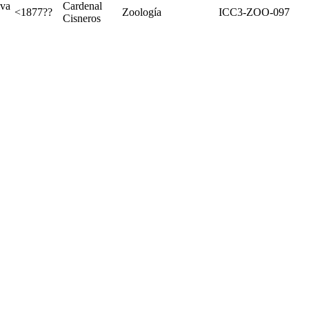
lva
Cardenal
<1877??
Zoología
ICC3-ZOO-097
Cisneros