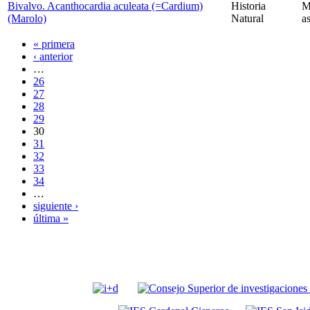
Bivalvo. Acanthocardia aculeata (=Cardium)
Historia
M
(Marolo)
Natural
a
« primera
‹ anterior
…
26
27
28
29
30
31
32
33
34
…
siguiente ›
última »