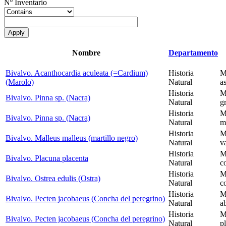
Nº Inventario
Nombre
Departamento
Bivalvo. Acanthocardia aculeata (=Cardium)
Historia
M
(Marolo)
Natural
a
Historia
M
Bivalvo. Pinna sp. (Nacra)
Natural
g
Historia
M
Bivalvo. Pinna sp. (Nacra)
Natural
m
Historia
M
Bivalvo. Malleus malleus (martillo negro)
Natural
v
Historia
M
Bivalvo. Placuna placenta
Natural
c
Historia
M
Bivalvo. Ostrea edulis (Ostra)
Natural
c
Historia
M
Bivalvo. Pecten jacobaeus (Concha del peregrino)
Natural
a
Historia
M
Bivalvo. Pecten jacobaeus (Concha del peregrino)
Natural
p