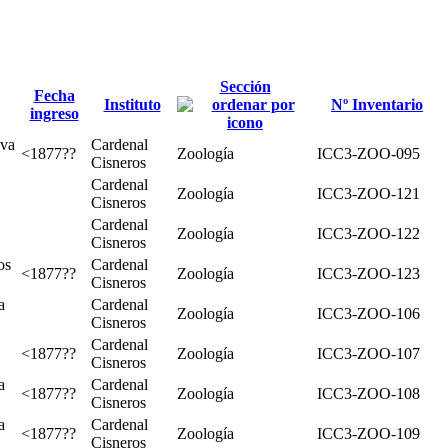
Sección
Fecha
Instituto
Nº Inventario
ingreso
lva
Cardenal
<1877??
Zoología
ICC3-ZOO-095
Cisneros
Cardenal
Zoología
ICC3-ZOO-121
Cisneros
Cardenal
Zoología
ICC3-ZOO-122
Cisneros
os
Cardenal
<1877??
Zoología
ICC3-ZOO-123
Cisneros
a
Cardenal
Zoología
ICC3-ZOO-106
Cisneros
Cardenal
<1877??
Zoología
ICC3-ZOO-107
Cisneros
a
Cardenal
<1877??
Zoología
ICC3-ZOO-108
Cisneros
a
Cardenal
<1877??
Zoología
ICC3-ZOO-109
Cisneros