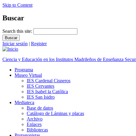
Skip to Content
Buscar
Search this site:
Iniciar sesión
|
Register
Ciencia y Educación en los Institutos Madrileños de Enseñanza Secu
Programa
Museo Virtual
IES Cardenal Cisneros
IES Cervantes
IES Isabel la Católica
IES San Isidro
Mediateca
Base de datos
Catálogo de Láminas y placas
Archivo
Enlaces
Bibliotecas
Protagonistas