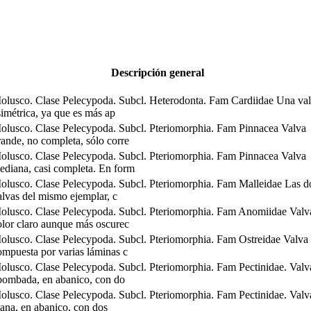
Descripción general
olusco. Clase Pelecypoda. Subcl. Heterodonta. Fam Cardiidae Una va
simétrica, ya que es más ap
olusco. Clase Pelecypoda. Subcl. Pteriomorphia. Fam Pinnacea Valva
rande, no completa, sólo corre
olusco. Clase Pelecypoda. Subcl. Pteriomorphia. Fam Pinnacea Valva
ediana, casi completa. En form
olusco. Clase Pelecypoda. Subcl. Pteriomorphia. Fam Malleidae Las d
alvas del mismo ejemplar, c
olusco. Clase Pelecypoda. Subcl. Pteriomorphia. Fam Anomiidae Valv
olor claro aunque más oscurec
olusco. Clase Pelecypoda. Subcl. Pteriomorphia. Fam Ostreidae Valva
ompuesta por varias láminas c
olusco. Clase Pelecypoda. Subcl. Pteriomorphia. Fam Pectinidae. Valv
bombada, en abanico, con do
olusco. Clase Pelecypoda. Subcl. Pteriomorphia. Fam Pectinidae. Valv
lana, en abanico, con dos