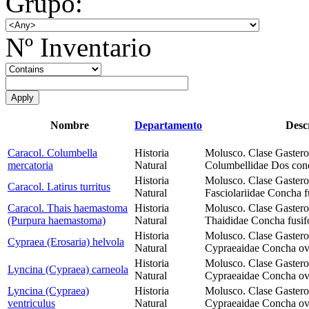
Grupo:
Nº Inventario
Nombre
Departamento
Desc
Caracol. Columbella
Historia
Molusco. Clase Gaster
mercatoria
Natural
Columbellidae Dos conc
Historia
Molusco. Clase Gaster
Caracol. Latirus turritus
Natural
Fasciolariidae Concha 
Caracol. Thais haemastoma
Historia
Molusco. Clase Gaster
(Purpura haemastoma)
Natural
Thaididae Concha fusifo
Historia
Molusco. Clase Gaster
Cypraea (Erosaria) helvola
Natural
Cypraeaidae Concha ov
Historia
Molusco. Clase Gaster
Lyncina (Cypraea) carneola
Natural
Cypraeaidae Concha ov
Lyncina (Cypraea)
Historia
Molusco. Clase Gaster
ventriculus
Natural
Cypraeaidae Concha ov