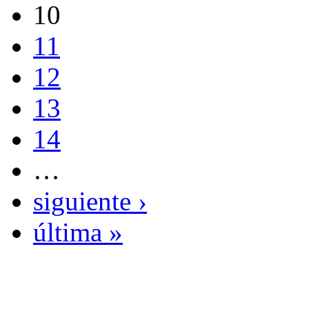
10
11
12
13
14
…
siguiente ›
última »