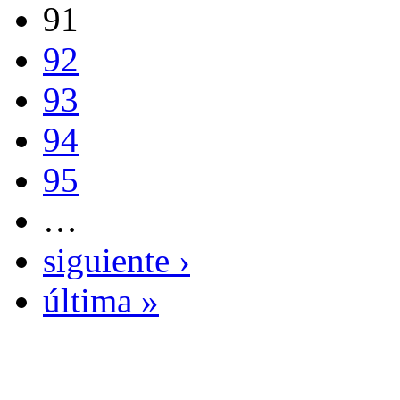
91
92
93
94
95
…
siguiente ›
última »