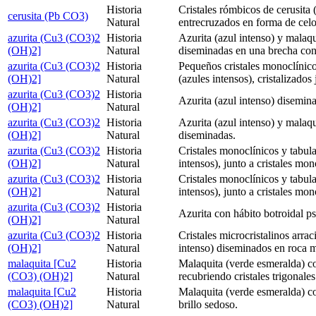
Historia
Cristales rómbicos de cerusita 
cerusita (Pb CO3)
Natural
entrecruzados en forma de celo
azurita (Cu3 (CO3)2
Historia
Azurita (azul intenso) y malaq
(OH)2]
Natural
diseminadas en una brecha con
azurita (Cu3 (CO3)2
Historia
Pequeños cristales monoclínico
(OH)2]
Natural
(azules intensos), cristalizados 
azurita (Cu3 (CO3)2
Historia
Azurita (azul intenso) disemin
(OH)2]
Natural
azurita (Cu3 (CO3)2
Historia
Azurita (azul intenso) y malaq
(OH)2]
Natural
diseminadas.
azurita (Cu3 (CO3)2
Historia
Cristales monoclínicos y tabula
(OH)2]
Natural
intensos), junto a cristales mon
azurita (Cu3 (CO3)2
Historia
Cristales monoclínicos y tabula
(OH)2]
Natural
intensos), junto a cristales mon
azurita (Cu3 (CO3)2
Historia
Azurita con hábito botroidal p
(OH)2]
Natural
azurita (Cu3 (CO3)2
Historia
Cristales microcristalinos arra
(OH)2]
Natural
intenso) diseminados en roca 
malaquita [Cu2
Historia
Malaquita (verde esmeralda) co
(CO3) (OH)2]
Natural
recubriendo cristales trigonale
malaquita [Cu2
Historia
Malaquita (verde esmeralda) co
(CO3) (OH)2]
Natural
brillo sedoso.