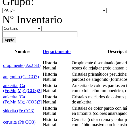
Grupo:
Nº Inventario
Nombre
Departamento
Descripci
Historia
Oropimente diseminado (amaril
oropimente (As2 S3)
Natural
restos de rejalgar (rojo anaranj
Historia
Cristales prismáticos pseudohe
aragonito (Ca CO3)
Natural
pardos) de aragonito (formado
ankerita [Ca
Historia
Ankerita de colores pardos en t
(Fe,Mn,Mg) (CO3)2]
Natural
con exfoliación romboédrica, cr
ankerita [Ca
Historia
Cristales maclados de colores
(Fe,Mn,Mg) (CO3)2]
Natural
de ankerita.
Historia
Cristales de color pardo con há
siderita (Fe CO3)
Natural
en limonita (colores anaranjad
Historia
Cerusita (color crema y color p
cerusita (Pb CO3)
Natural
con hábito masivo con inclusi