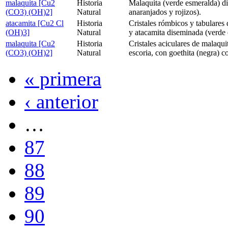
malaquita [Cu2
Historia
Malaquita (verde esmeralda) di
(CO3) (OH)2]
Natural
anaranjados y rojizos).
atacamita [Cu2 Cl
Historia
Cristales rómbicos y tabulares 
(OH)3]
Natural
y atacamita diseminada (verde
malaquita [Cu2
Historia
Cristales aciculares de malaqui
(CO3) (OH)2]
Natural
escoria, con goethita (negra) c
« primera
‹ anterior
…
87
88
89
90