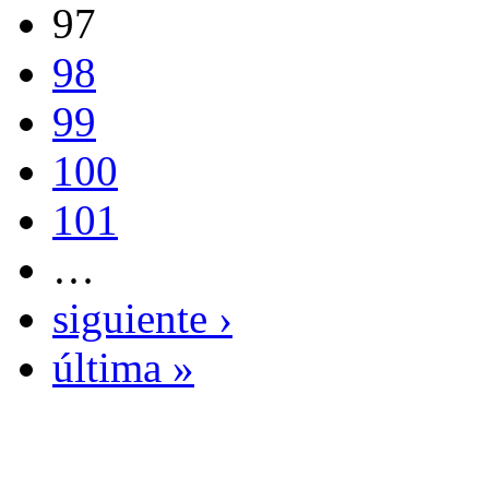
97
98
99
100
101
…
siguiente ›
última »