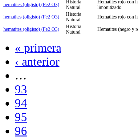
Historia
Hematites rojo con h
hematites (oligisto) (Fe2 O3)
Natural
limonitizado.
Historia
hematites (oligisto) (Fe2 O3)
Hematites rojo con h
Natural
Historia
hematites (oligisto) (Fe2 O3)
Hematites (negro y ro
Natural
« primera
‹ anterior
…
93
94
95
96