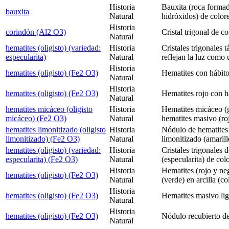
Historia
Bauxita (roca formad
bauxita
Natural
hidróxidos) de color
Historia
corindón (Al2 O3)
Cristal trigonal de c
Natural
hematites (oligisto) (variedad:
Historia
Cristales trigonales 
especularita)
Natural
reflejan la luz como 
Historia
hematites (oligisto) (Fe2 O3)
Hematites con hábit
Natural
Historia
hematites (oligisto) (Fe2 O3)
Hematites rojo con h
Natural
hematites micáceo (oligisto
Historia
Hematites micáceo (
micáceo) (Fe2 O3)
Natural
hematites masivo (ro
hematites limonitizado (oligisto
Historia
Nódulo de hematites 
limonitizado) (Fe2 O3)
Natural
limonitizado (amaril
hematites (oligisto) (variedad:
Historia
Cristales trigonales 
especularita) (Fe2 O3)
Natural
(especularita) de col
Historia
Hematites (rojo y n
hematites (oligisto) (Fe2 O3)
Natural
(verde) en arcilla (co
Historia
hematites (oligisto) (Fe2 O3)
Hematites masivo li
Natural
Historia
hematites (oligisto) (Fe2 O3)
Nódulo recubierto de
Natural