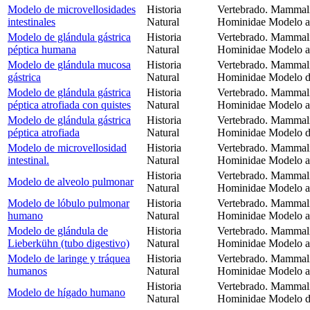
Modelo de microvellosidades
Historia
Vertebrado. Mammali
intestinales
Natural
Hominidae Modelo an
Modelo de glándula gástrica
Historia
Vertebrado. Mammali
péptica humana
Natural
Hominidae Modelo an
Modelo de glándula mucosa
Historia
Vertebrado. Mammali
gástrica
Natural
Hominidae Modelo de
Modelo de glándula gástrica
Historia
Vertebrado. Mammali
péptica atrofiada con quistes
Natural
Hominidae Modelo an
Modelo de glándula gástrica
Historia
Vertebrado. Mammali
péptica atrofiada
Natural
Hominidae Modelo de 
Modelo de microvellosidad
Historia
Vertebrado. Mammali
intestinal.
Natural
Hominidae Modelo an
Historia
Vertebrado. Mammali
Modelo de alveolo pulmonar
Natural
Hominidae Modelo a
Modelo de lóbulo pulmonar
Historia
Vertebrado. Mammali
humano
Natural
Hominidae Modelo a
Modelo de glándula de
Historia
Vertebrado. Mammali
Lieberkühn (tubo digestivo)
Natural
Hominidae Modelo an
Modelo de laringe y tráquea
Historia
Vertebrado. Mammali
humanos
Natural
Hominidae Modelo an
Historia
Vertebrado. Mammali
Modelo de hígado humano
Natural
Hominidae Modelo d