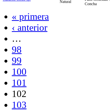
Natural
Concha
« primera
‹ anterior
…
98
99
100
101
102
103