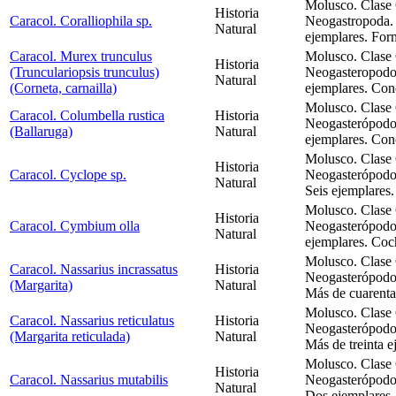
Molusco. Clase 
Historia
Caracol. Coralliophila sp.
Neogastropoda. 
Natural
ejemplares. For
Caracol. Murex trunculus
Molusco. Clase 
Historia
(Trunculariopsis trunculus)
Neogasteropodo
Natural
(Corneta, carnailla)
ejemplares. Con
Molusco. Clase 
Caracol. Columbella rustica
Historia
Neogasterópodo
(Ballaruga)
Natural
ejemplares. Con
Molusco. Clase 
Historia
Caracol. Cyclope sp.
Neogasterópodos
Natural
Seis ejemplares
Molusco. Clase 
Historia
Caracol. Cymbium olla
Neogasterópodos
Natural
ejemplares. Coc
Molusco. Clase 
Caracol. Nassarius incrassatus
Historia
Neogasterópodos
(Margarita)
Natural
Más de cuarenta
Molusco. Clase 
Caracol. Nassarius reticulatus
Historia
Neogasterópodos
(Margarita reticulada)
Natural
Más de treinta e
Molusco. Clase 
Historia
Caracol. Nassarius mutabilis
Neogasterópodos
Natural
Dos ejemplares