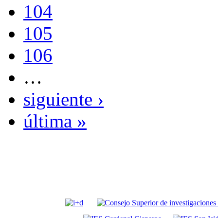
104
105
106
…
siguiente ›
última »