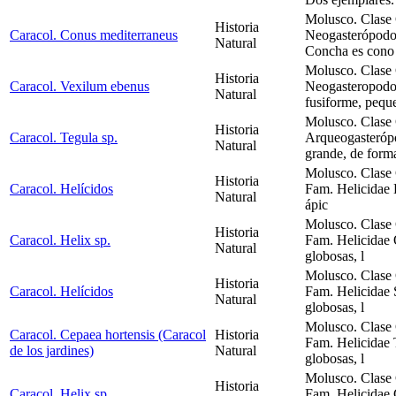
Molusco. Clase 
Historia
Caracol. Conus mediterraneus
Neogasterópodos
Natural
Concha es cono 
Molusco. Clase 
Historia
Caracol. Vexilum ebenus
Neogasteropodo
Natural
fusiforme, peque
Molusco. Clase 
Historia
Caracol. Tegula sp.
Arqueogasteróp
Natural
grande, de forma
Molusco. Clase 
Historia
Caracol. Helícidos
Fam. Helicidae 
Natural
ápic
Molusco. Clase 
Historia
Caracol. Helix sp.
Fam. Helicidae
Natural
globosas, l
Molusco. Clase 
Historia
Caracol. Helícidos
Fam. Helicidae 
Natural
globosas, l
Molusco. Clase 
Caracol. Cepaea hortensis (Caracol
Historia
Fam. Helicidae 
de los jardines)
Natural
globosas, l
Molusco. Clase 
Historia
Caracol. Helix sp.
Fam. Helicidae C