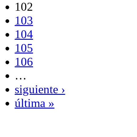
102
103
104
105
106
…
siguiente ›
última »