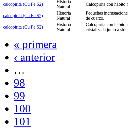
Historia
calcopirita (Cu Fe S2)
Calcopirita con hábito 
Natural
Historia
Pequeñas incrustaciones
calcopirita (Cu Fe S2)
Natural
de cuarzo.
Historia
Calcopirita con hábito 
calcopirita (Cu Fe S2)
Natural
cristalizada junto a side
« primera
‹ anterior
…
98
99
100
101