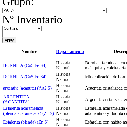
Grupo:
Nº Inventario
Nombre
Departamento
Descri
Historia
Bornita diseminada en 
BORNITA (Cu5 Fe S4)
Natural
malaquita y calcita cris
Historia
BORNITA (Cu5 Fe S4)
Mineralización de borni
Natural
Historia
argentita (acantita) (Ag2 S)
Argentita cristalizada c
Natural
ARGENTITA
Historia
Argentita cristalizada 
(ACANTITA)
Natural
Esfalerita acaramelada
Historia
Esfarelita acaramelada c
(blenda acaramelada) (Zn S)
Natural
adamantino y fluorita cr
Historia
Esfalerita (blenda) (Zn S)
Esfarelita con hábito m
Natural